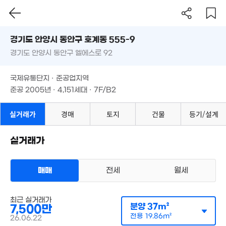
상가사무실
경기도 안양시 동안구 호계동 555-9
매매 7500만원
래
공급
37m²
/
전용
20m²
경기도 안양시 동안구 엘에스로 92
도로명
계약일 '26. 06
경기도 안양시 동안구 호계동 555-9
필터
매물 탐색
국제유통단지 · 준공업지역
경기도 안양시 동안구 엘에스로 92
준공 2005년 · 4,151세대 · 7F/B2
국제유통단지 · 준공업지역
준공 2005년 · 4,151세대 · 7F/B2
실거래가
경매
토지
건물
등기/설계
실거래가
매매
전세
월세
최근 실거래가
분양
37m²
7,500만
전용
19.86m²
26.06.22