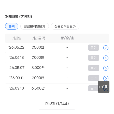
거래내역
(719건)
총액
공급면적당단가
전용면적당단가
거래일
거래금액
동/층/호
6억
'26.06.22
7,500만
-
등기
'15. 04
'26.06.18
7,000만
-
등기
12.5억
'26.05.07
8,000만
28억
-
등기
'18. 10
'24. 04
'26.03.11
7,000만
-
등기
3억
87m²
m²
'26.03.10
6,500만
-
등기
2.35억
30m
6,276만
89m²
'20. 12
더보기 (
1/144
)