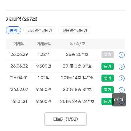
거래내역
(257건)
총액
공급면적당단가
전용면적당단가
8,100만
거래일
거래금액
동/층/호
109m²
7.4억
1.24억
'22. 07
'26.06.29
1.22억
25층 25**호
등기
64m²
'26.06.22
9,500만
201동 3층 3**호
등기
'26.04.01
1.02억
201동 14층 14**호
등기
.52억
94m²
'26.02.07
9,650만
201동 8층 8**호
등기
m²
11
'26.01.31
9,600만
201동 24층 24**호
등기
'16
30m
더보기 (
1/52
)