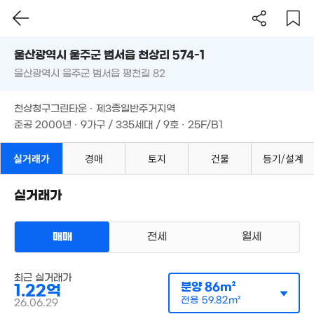
울산시 울주군 범서읍 천상리 574-1
울산광역시 울주군 범서읍 평천길 82
도로명
울산광역시 울주군 범서읍 천상리 574-1
필터
매물 탐색
천상청구그린타운 · 제3종일반주거지역
울산광역시 울주군 범서읍 평천길 82
준공 2000년 · 9가구 / 335세대 / 9호 · 25F/B1
천상청구그린타운 · 제3종일반주거지역
준공 2000년 · 9가구 / 335세대 / 9호 · 25F/B1
4.1억
'21. 10
실거래가
경매
토지
건물
등기/설계
실거래가
매매
전세
월세
아파트
매매 1억 2200만원
최근 실거래가
실거래
분양
86m²
공급
86m²
/
전용
60m²
1.22억
계약일 '26. 06
전용
59.82m²
26.06.29