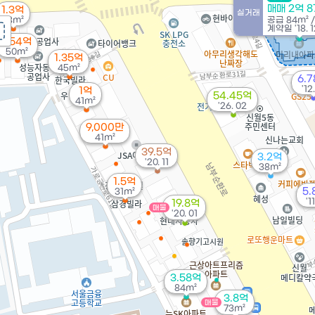
매매 2억 
1.3억
실거래
48m²
공급
84m²
계약일 '18. 1
1.54억
50m²
1.35억
45m²
6.
'12.
1억
54.45억
41m²
'26. 02
9,000만
41m²
39.5억
3.2억
'20. 11
38m²
1.5억
5.
31m²
'1
19.8억
매물
'20. 01
3.58억
84m²
3.8억
매물
73m²