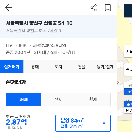
서울특별시 양천구 신월동 54-10
서울특별시 양천구 화곡로4길 3
미리내아파트 · 제3종일반주거지역
지
준공 2004년 · 31세대 / 6호 · 10F/B1
실거래가
경매
토지
건물
등기/설계
측
실거래가
평
m
매매
전세
월세
총
단
최근 실거래가
분양
84m²
2.87억
전용
59.9m²
18.12.08