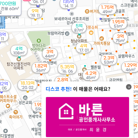
135억
'06. 01
8700만원
'14. 11
1.75억
/
전용
60m²
9억
49m²
2
'19. 11
1.95억
5억
51m²
87m²
78억
3억
 11
75m²
4억
4억
'17. 01
3억
108m²
44m²
2.3억
53m²
1.29억
1.82억
5.35억
46m²
36m²
'16. 06
4.2억
45m²
2.8억
18.13억
82억
54m²
디스코 추천!
이 매물은 어때요?
2.1
'20. 02
1. 05
38m
2.9억
1.35억
'07. 07
41m²
2
1.95억
43m
2.6억
59m²
87m²
1.63억
53m²
1.32억
35m²
3.65억
2.1억
69m²