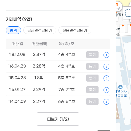
1억
48m²
거래내역
(9건)
총액
공급면적당단가
전용면적당단가
거래일
거래금액
동/층/호
'18.12.08
2.87억
4층 4**호
등기
'16.04.23
2.28억
4층 4**호
등기
'15.04.28
1.8억
5층 5**호
등기
'15.01.27
2.29억
7층 7**호
등기
'14.04.09
2.27억
6층 6**호
등기
더보기 (
1/2
)