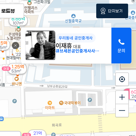
로드뷰
단지보기
6.65억
107m²
우리동네 공인중개사
.5억
이재휴
대표
5m²
큐브세븐공인중개사사무소
6.7억
'22. 12
1.25억
매물
53m²
6
'2
21억
매물