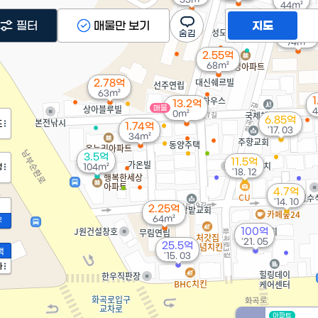
44m²
필터
매물만 보기
지도
2.85억
74m²
2.55억
68m²
2.78억
63m²
1
13.2억
매물
4
0m²
6.85억
도
1.74억
'17. 03
34m²
3.5억
11.5억
정
104m²
'18. 12
4.7억
'14. 10
2.25억
64m²
2
100억
'21. 05
25.5억
액
'15. 03
가
아파트