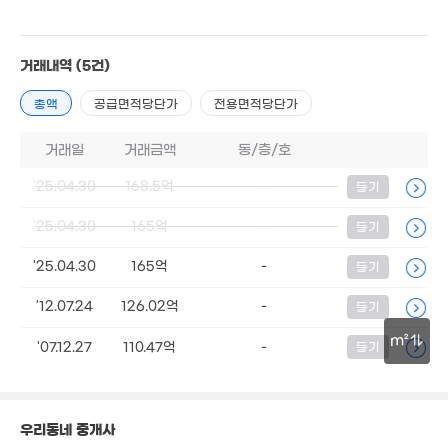
거래내역
(5건)
13억
63억
4.4억
'21. 03
'26. 06
162m²
총액
공급면적당단가
전용면적당단가
3.53억
'09. 05
거래일
거래금액
동/층/호
55억
12.3억
'26. 06
'16. 03
'25.04.30
168.5억
-
등기
1.48억
75m²
'25.04.30
165억
-
등기
1.61억
24억
85m²
'25.04.30
165억
-
등기
'18. 07
'12.07.24
126.02억
-
등기
m²
'07.12.27
110.47억
-
등기
30m
우리동네 중개사