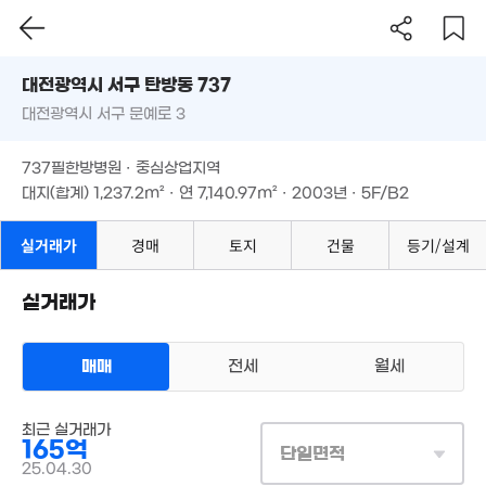
대전시 서구 탄방동 737
73억
'17. 02
대전광역시 서구 문예로 3
도로명
대전광역시 서구 탄방동 737
필터
매물 탐색
38.3억
148억
1.77억
737필한방병원 · 중심상업지역
'19. 05
대전광역시 서구 문예로 3
'24. 01
31m²
대지(합계)
1,237.2m²
· 연
7,140.97m²
· 2003년 · 5F/B2
81.5억
8,500만
'10. 02
32m²
737필한방병원 · 중심상업지역
대지(합계)
1,237.2m²
· 연
7,140.97m²
· 2003년 · 5F/B2
실거래가
경매
토지
건물
등기/설계
52억
5,000만
'26. 02
실거래가
54m²
6.08억
479m²
매매
전세
월세
430.95억
상업용건물
'19. 01
최근 실거래가
매매 165억
실거래
165억
대지
1,237m²
/
연
6,983m²
단일면적
계약일 '25. 04
25.04.30