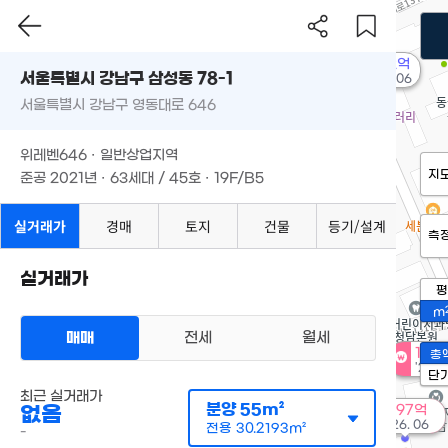
162억
매물
서울특별시 강남구 삼성동 78-1
'22. 06
서울특별시 강남구 영동대로 646
위레벤646 · 일반상업지역
지
준공 2021년 · 63세대 / 45호 · 19F/B5
실거래가
경매
토지
건물
등기/설계
측
실거래가
평
m
매매
전세
월세
1,8
총
'26. 
단
최근 실거래가
분양
55m²
없음
197억
'26. 06
전용
30.2193m²
-