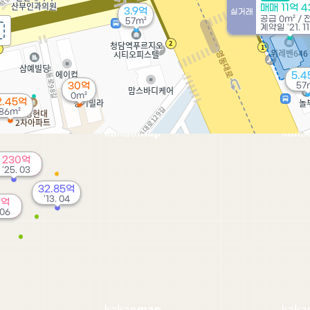
매매 11억 
3.9억
실거래
공급
0m²
/
57m²
계약일 '21. 11
5.4
30억
57
0m²
2.45억
86m²
230억
'25. 03
32.85억
'13. 04
0억
 06