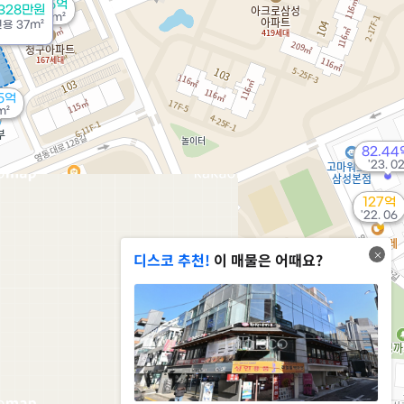
27.5억
4328만원
106m²
전용
37m²
5억
m²
82.44
'23. 0
127억
'22. 06
디스코 추천!
이 매물은 어때요?
66.5억
183m²