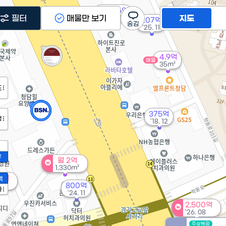
377.66억
필터
매물만 보기
지도
'12. 06
207억
'25. 11
4.9억
매물
35m²
도
375억
정
'18. 12
2
월 2억
1,330m²
00억
액
06
800억
가
'24. 11
2,500억
'26. 08
주상복합