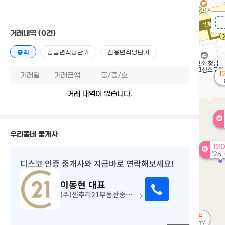
거래내역
(0건)
총액
공급면적당단가
전용면적당단가
1
거래일
거래금액
동/층/호
거래 내역이 없습니다.
우리동네 중개사
12
'26.
디스코 인증 중개사
와 지금바로 연락해보세요!
이동현
대표
(주)센추리21부동산중개법인
61억
매물
293m²