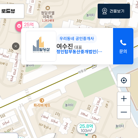
로드뷰
건물보기
25억
131m²
우리동네 공인중개사
여수진
대표
정인탑부동산중개법인(주)
25.8억
103m²