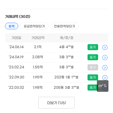
46m²
'23. 05
거래내역
(30건)
.5억
월 50만
총액
공급면적당단가
전용면적당단가
2. 09
66m²
3.63억
'23. 05
거래일
거래금액
동/층/호
69만
'18. 08
'24.06.14
2.1억
4층 4**호
등기
'24.04.19
2.08억
3층 3**호
등기
'23.02.24
1.55억
3층 3**호
등기
'22.09.30
1.95억
202동 1층 1**호
등기
m²
'22.03.02
1.98억
205동 3층 3**호
등기
30m
더보기 (
1/6
)
30억
'25. 10