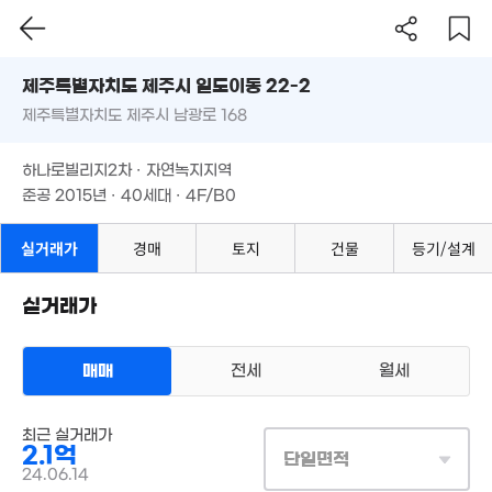
제주도 제주시 일도이동 22-2
제주특별자치도 제주시 남광로 168
도로명
제주특별자치도 제주시 일도이동 22-2
필터
매물 탐색
하나로빌리지2차 · 자연녹지지역
제주특별자치도 제주시 남광로 168
준공 2015년 · 40세대 · 4F/B0
하나로빌리지2차 · 자연녹지지역
준공 2015년 · 40세대 · 4F/B0
2.4억
106m²
실거래가
경매
토지
건물
등기/설계
4.6억
실거래가
'15. 05
2.05억
74m²
매매
전세
월세
4억
110m²
다세대
최근 실거래가
매매 2억 1000만원
실거래
2.1억
공급
66m²
/
전용
53m²
단일면적
계약일 '24. 06
24.06.14
월 42만
1.73억