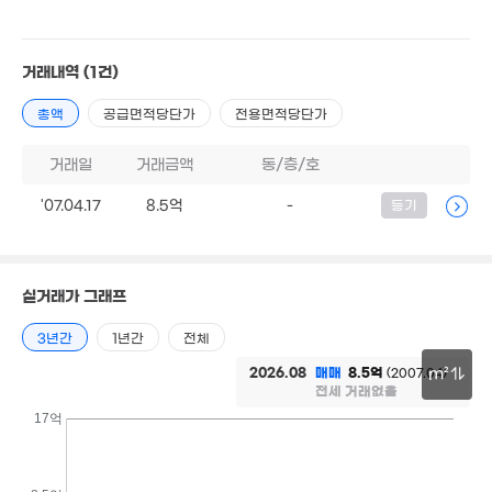
5.85억
10억
'26. 01
3.62억
'26. 05
4.03억
79m²
78m²
거래내역
(1건)
1.35억
4.15억
2.05억
총액
공급면적당단가
전용면적당단가
66m²
84m²
71m²
1.7억
거래일
거래금액
동/층/호
54m²
7.1억
8억
'26. 06
'17. 12
'07.04.17
8.5억
-
등기
2.78억
63m²
2.18억
4.4억
55m²
실거래가 그래프
'17. 01
24.5억
15.84억
'26. 01
3년간
1년간
전체
'15. 05
5.15억
3.2억
0m²
22억
25.88억
2026.08
매매
8.5억
(2007.04)
m²
66m²
'16. 09
'25. 11
전세 거래없음
14억
3.3억
30m
'08. 06
17억
126m²
6.16억
4.45억
116m²
92m²