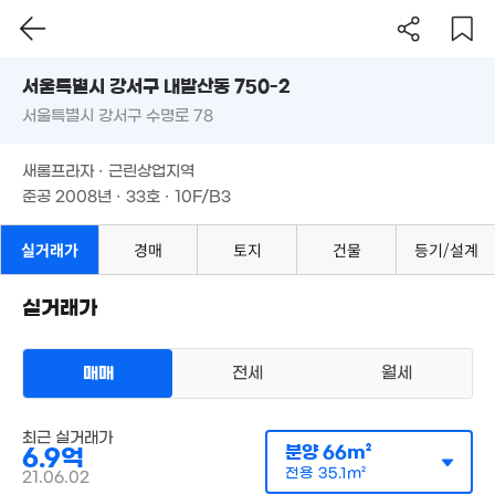
서울시 강서구 내발산동 750-2
서울특별시 강서구 수명로 78
도로명
서울특별시 강서구 내발산동 750-2
필터
매물 탐색
13억
새롬프라자 · 근린상업지역
111m²
서울특별시 강서구 수명로 78
준공 2008년 · 33호 · 10F/B3
새롬프라자 · 근린상업지역
9.04억
준공 2008년 · 33호 · 10F/B3
13. 10
실거래가
경매
토지
건물
등기/설계
실거래가
3억
8.3억
176m²
69m²
매매
전세
월세
1.7억
122m²
상가사무실
최근 실거래가
매매 6억 9000만원
실거래
분양
66m²
6.9억
공급
66m²
/
전용
35m²
계약일 '21. 06
전용
35.1m²
21.06.02