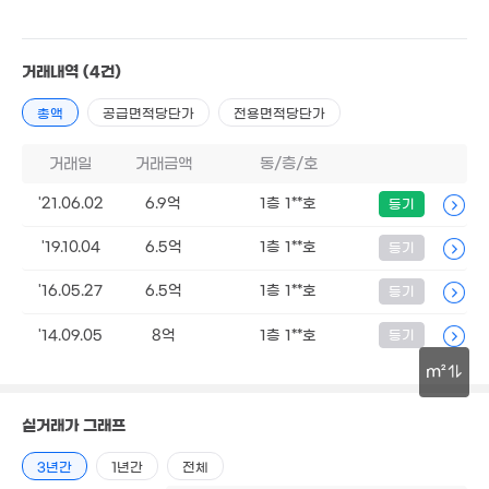
2.95억
196m²
거래내역
(4건)
106억
'21. 06
3.2억
총액
공급면적당단가
전용면적당단가
209m²
2.45억
164m²
거래일
거래금액
동/층/호
'21.06.02
6.9억
1층 1**호
등기
11.2억
81m²
'19.10.04
6.5억
1층 1**호
등기
'16.05.27
6.5억
1층 1**호
등기
'14.09.05
8억
1층 1**호
등기
m²
30m
실거래가 그래프
3년간
1년간
전체