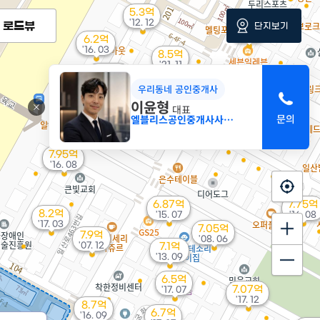
5.3억
'12. 12
로드뷰
단지보기
7.8억
'15. 10
6.2억
'16. 03
8.5억
'21. 11
5.29억
'08. 07
9.8억
우리동네 공인중개사
5.5억
'25. 12
'15. 11
이윤형
대표
8억
8.1억
8.8억
엘블리스공인중개사사무소
'21. 06
'20. 08
'21. 06
7.95억
'16. 08
6.87억
7.75억
8.2억
'15. 07
'16. 08
'17. 03
7.05억
7.9억
'08. 06
'07. 12
7.1억
'13. 09
6.5억
7.07억
'17. 07
'17. 12
8.7억
6.7억
'16. 09