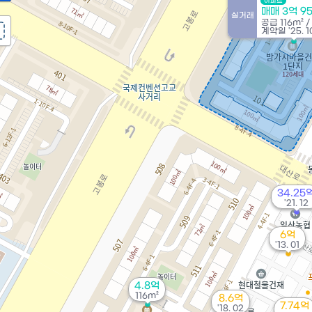
아파트
매매 3억 9
실거래
공급
116m²
/
계약일 '25. 1
34.25
'21. 12
6억
'13. 01
4.8억
116m²
8.6억
7.74억
'18. 02