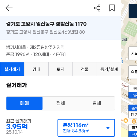
경기도 고양시 일산동구 정발산동 1170
경기도 고양시 일산동구 일산로463번길 80
밤가시마을 · 제2종일반주거지역
지
준공 1996년 · 120세대 · 4F/B1
실거래가
경매
토지
건물
등기/설계
측
실거래가
평
m
매매
전세
월세
총
단
최근 실거래가
분양
116m²
3.95억
필
전용
84.88m²
25.10.14
단