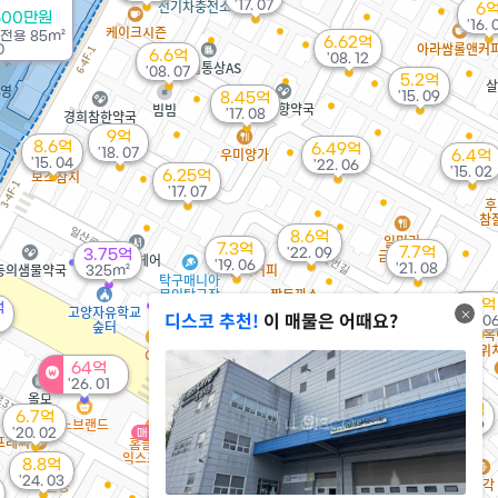
'17. 07
6
500만원
'16. 
전용
85m²
6.62억
0
6.6억
'08. 12
'08. 07
5.2억
'15. 09
8.45억
'17. 08
9억
8.6억
6.49억
'18. 07
6.4억
'15. 04
'22. 06
'15. 02
6.25억
'17. 07
8.6억
7.3억
7.7억
'22. 09
3.75억
'19. 06
'21. 08
325m²
7.1억
억
1.5억
12.72억
디스코 추천!
이 매물은 어때요?
'13. 0
135m²
'24. 01
64억
'26. 01
1.45억
152m²
8.18억
6.7억
32.7억
'20. 09
'20. 02
매물
'15. 09
8.8억
'24. 03
8억