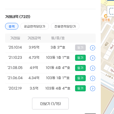
거래내역
(72건)
총액
공급면적당단가
전용면적당단가
거래일
거래금액
동/층/호
'25.10.14
3.95억
3층 3**호
등기
'21.10.23
4.73억
103동 1층 1**호
등기
'21.08.05
4.9억
101동 4층 4**호
등기
'21.06.04
4.34억
103동 1층 1**호
등기
'20.12.19
3.5억
103동 4층 4**호
등기
더보기 (
1/15
)