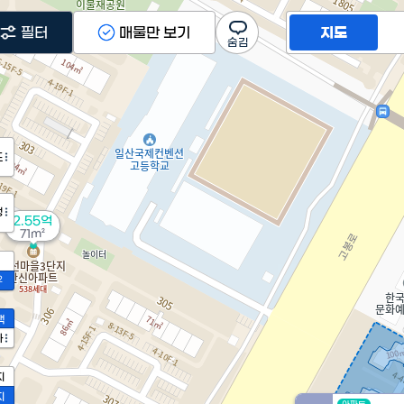
필터
매물만 보기
지도
도
정
2.55억
71m²
2
액
가
지
지