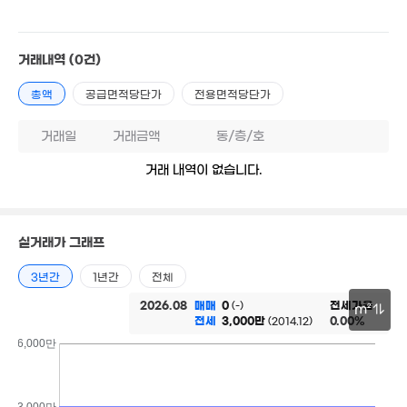
'18. 01
700만
6. 08
1.26억
3억
거래내역
(0건)
49m²
57m²
3.65억
총액
공급면적당단가
전용면적당단가
80m²
1.7억
2.2억
3.88억
41m²
거래일
거래금액
동/층/호
70m²
81m²
2.25억
1.65억
거래 내역이 없습니다.
78m²
80m²
9,200만
7.36억
57m²
0m²
89억
'23. 02
6,850만
실거래가 그래프
41m²
5.9억
'18. 04
3년간
1년간
전체
1.56억
46m²
2026.08
매매
0
전세가율
(-)
1.6억
m²
1.58억
전세
3,000만
0.00%
(2014.12)
41m²
33m²
30m
6,000만
9,400만
.96억
50m²
5. 06
3,000만