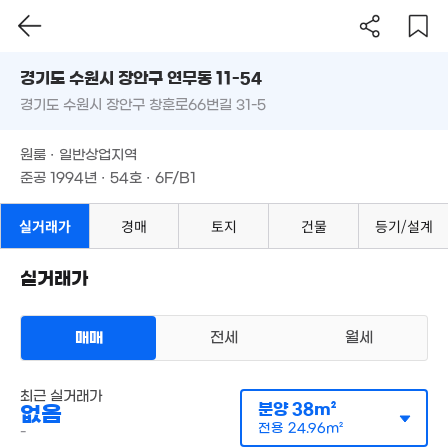
4,000만
41m²
경기도 수원시 장안구 연무동 11-54
7.7억
경기도 수원시 장안구 창훈로66번길 31-5
도로명
'26. 05
경기도 수원시 장안구 연무동 11-54
필터
매물 탐색
원룸 · 일반상업지역
경기도 수원시 장안구 창훈로66번길 31-5
준공 1994년 · 54호 · 6F/B1
원룸 · 일반상업지역
준공 1994년 · 54호 · 6F/B1
실거래가
경매
토지
건물
등기/설계
1.45억
'16. 02
1.1억
3.37억
실거래가
41m²
99m²
9,500만
매매
전세
월세
1.47억
'11. 08
1.25
55m²
41m²
오피스텔
최근 실거래가
8,00
월세 300만원/30만원
실거래
분양
38m²
없음
41m
24.5억
공급
38m²
/
전용
25m²
전용
24.96m²
계약일 '26. 05
-
'21. 04
15억