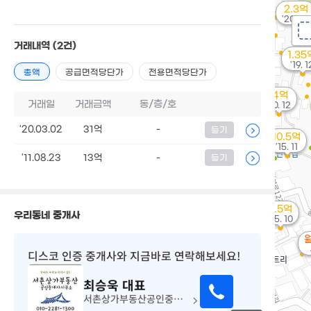
2.3억
'20. 08
거래내역
(2건)
1.35
'19. 1
총액
공급면적당단가
전용면적당단가
14억
거래일
거래금액
동/층/호
'20. 12
'20.03.02
31억
-
등기
10.5억
'15. 11
'11.08.23
13억
-
등기
4.5억
우리동네 중개사
'25. 10
월
디스코 인증 중개사
와 지금바로 연락해보세요!
최승욱
대표
서촌상가부동산공인중개사사무소