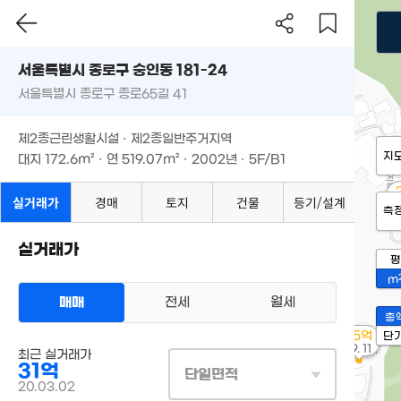
서울특별시 종로구 숭인동 181-24
서울특별시 종로구 종로65길 41
제2종근린생활시설 · 제2종일반주거지역
지
대지
172.6m²
· 연
519.07m²
· 2002년 · 5F/B1
실거래가
경매
토지
건물
등기/설계
'
측
실거래가
평
m
매매
전세
월세
총
7.5억
단
'19. 11
최근 실거래가
31억
단일면적
20.03.02