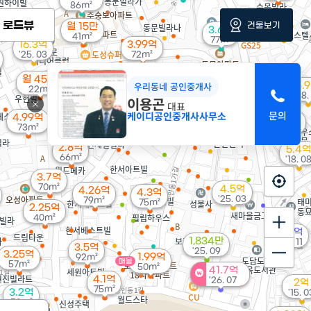
86m²
로드뷰
건물보기
월 15만
3.6억
41m²
77m²
16.3억
3.99억
'25. 03
72m²
3.5억
월 45만
'26. 03
우리동네 공인중개사
5.
22m²
'08.
이용곤
2억
대표
월 60만
케이디공인중개사사무소
58m²
4.99억
10.5억
9.5억
41m²
73m²
'24. 04
'21. 01
2.8억
5.4억
66m²
'18. 0
3.7억
70m²
4.5억
4.26억
4.3억
'25. 03
79m²
75m²
2.25억
40m²
6.4억
1,834만
'06. 11
3.5억
'25. 09
3.25억
1.99억
92m²
매물
57m²
50m²
41.7억
4.1억
'26. 07
2억
75m²
3.2억
'15. 0
52m²