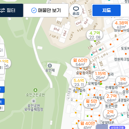
필터
매물만 보기
지도
4.38억
62m²
4.7억
'22. 08
도
월 60만
2.3억
54m²
16. 06
정
1.15억
25m²
1억
5.6억
38m²
'23. 11
2
2.7억
68m²
월 5만
액
37m²
가
2억
36m²
월 40만
41m²
1.6억
상업용건물