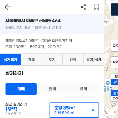
서울특별시 마포구 공덕동 464
서울특별시 마포구 마포대로11길 50
래미안공덕4차아파트 · 제3종일반주거지역
지
준공 2005년 · 597세대 · 20F/B2
실거래가
경매
토지
건물
등기/설계
측
실거래가
평
m
매매
전세
월세
총
단
최근 실거래가
분양
85m²
19억
전용
59.9m²
26.05.12