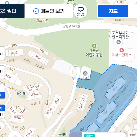
필터
매물만 보기
지도
도
정
2
액
가
아파트