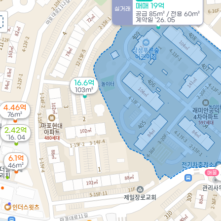
매매 19억
실거래
공급
85m²
/
전용
60m²
계약일 '26. 05
16.6억
103m²
4.46억
76m²
2.42억
'16. 04
6.1억
46m²
매물