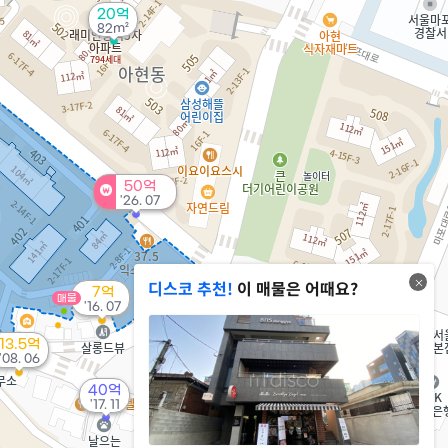
20억
82m²
50억
'26. 07
디스코 추천!
이 매물은 어때요?
7억
매물
'16. 07
13.5억
2.05억
'08. 06
'08. 04
40억
2,570만
'17. 11
'10. 03
2.82억
52m²