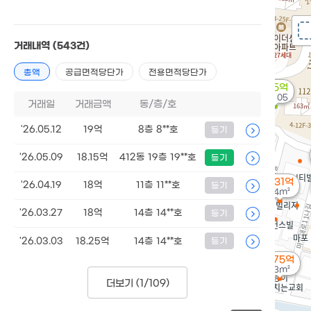
거래내역
(543건)
총액
공급면적당단가
전용면적당단가
12.5억
'23. 05
거래일
거래금액
동/층/호
'26.05.12
19억
8층 8**호
등기
'26.05.09
18.15억
412동 19층 19**호
등기
4.31억
'26.04.19
18억
11층 11**호
등기
64m²
'26.03.27
18억
14층 14**호
등기
'26.03.03
18.25억
14층 14**호
등기
3.75억
93m²
더보기 (
1/109
)