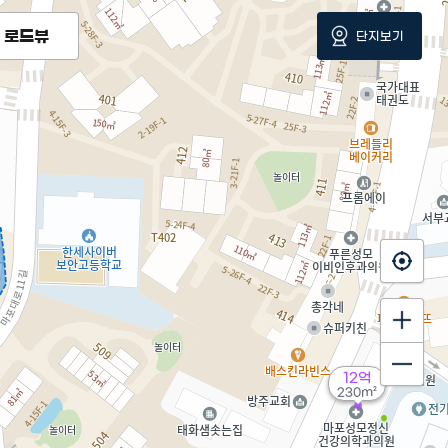
로드뷰
단지보기
12억
230m²