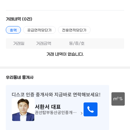
21.5억
'26. 04
거래내역
(0건)
1.1억
42m²
총액
공급면적당단가
전용면적당단가
8.15억
'24. 10
거래일
거래금액
동/층/호
거래 내역이 없습니다.
2.68억
87m²
우리동네 중개사
디스코 인증 중개사
와 지금바로 연락해보세요!
m²
서환서
대표
30m
권선탑부동산공인중개사사무소