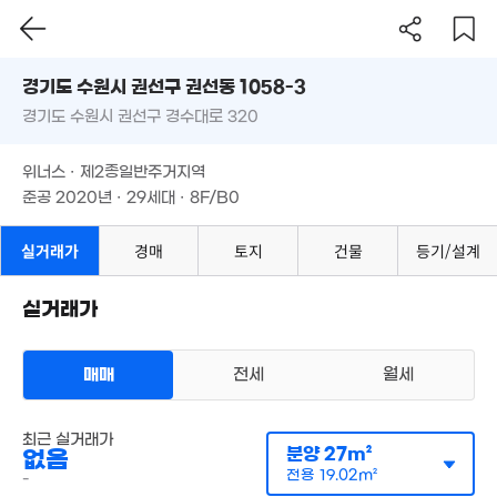
3.8억
'23. 03
경기도 수원시 권선구 권선동 1058-3
2.77
9억
경기도 수원시 권선구 경수대로 320
도로명
70m
'16. 07
경기도 수원시 권선구 권선동 1058-3
필터
매물 탐색
9,8
위너스 · 제2종일반주거지역
경기도 수원시 권선구 경수대로 320
25
준공 2020년 · 29세대 · 8F/B0
월 28만
42m²
5,060
매물
12.2억
20m²
위너스 · 제2종일반주거지역
'17. 01
15.9억
준공 2020년 · 29세대 · 8F/B0
'23. 06
2.59억
64m²
실거래가
경매
토지
건물
등기/설계
1.18억
월 45만
실거래가
50m²
20m²
8.9
'19. 
매매
전세
월세
2.99억
63m²
다세대
최근 실거래가
전세 3억 5100만원
실거래
분양
27m²
9,500만
없음
.55억
공급
124m²
/
전용
89m²
54m²
계약일 '23. 03
40m²
전용
19.02m²
1.25억
-
59m²