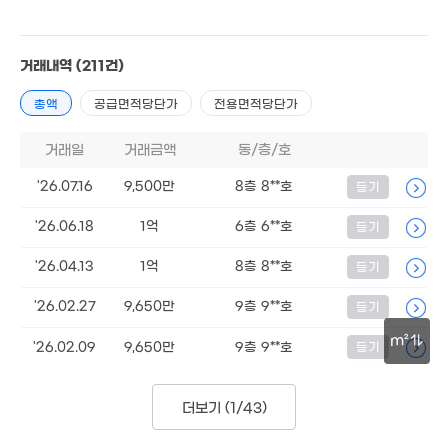
2.18억
94m²
거래내역
(211건)
9,200만
53m²
총액
공급면적당단가
전용면적당단가
1.93억
100m²
거래일
거래금액
동/층/호
'26.07.16
9,500만
8층 8**호
등기
'26.06.18
1억
6층 6**호
등기
'26.04.13
1억
8층 8**호
등기
'26.02.27
9,650만
9층 9**호
등기
m²
'26.02.09
9,650만
9층 9**호
등기
1.05억
78m²
30m
더보기 (
1/43
)