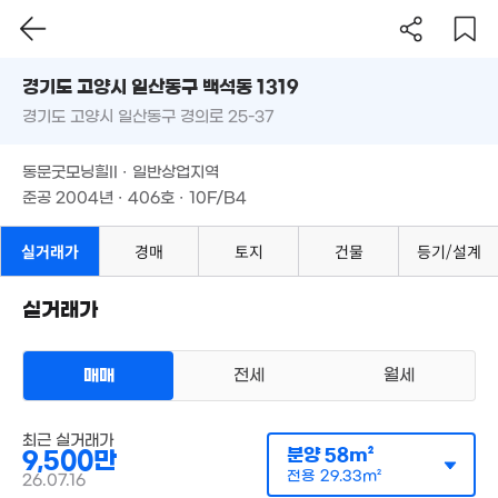
73m²
경기도 고양시 일산동구 백석동 1319
경기도 고양시 일산동구 경의로 25-37
도로명
경기도 고양시 일산동구 백석동 1319
필터
매물 탐색
동문굿모닝힐II · 일반상업지역
경기도 고양시 일산동구 경의로 25-37
준공 2004년 · 406호 · 10F/B4
동문굿모닝힐II · 일반상업지역
1.4억
준공 2004년 · 406호 · 10F/B4
75m²
실거래가
경매
토지
건물
등기/설계
실거래가
33.6억
9,500만
'06. 10
59m²
매매
전세
월세
오피스텔
9,700만
매매 9500만원
실거래
59m²
공급
58m²
/
전용
29m²
최근 실거래가
계약일 '26. 07
분양
58m²
9,500만
전용
29.33m²
26.07.16