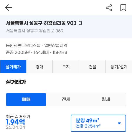
서울시 성동구 하왕십리동 903-3
3
'2
서울특별시 성동구 왕십리로 369
도로명
서울특별시 성동구 하왕십리동 903-3
필터
매물 탐색
동인레반트오피스텔 · 일반상업지역
서울특별시 성동구 왕십리로 369
준공 2005년 · 164세대 · 15F/B3
동인레반트오피스텔 · 일반상업지역
준공 2005년 · 164세대 · 15F/B3
실거래가
경매
토지
건물
등기/설계
실거래가
1.34억
매매
전세
월세
'23. 08
1
'20
오피스텔
24.9억
물
매매 1억 9400만원
최근 실거래가
'18. 12
실거래
분양
49m²
1.94억
공급
49m²
/
전용
28m²
계약일 '26. 04
전용
27.54m²
26.04.04