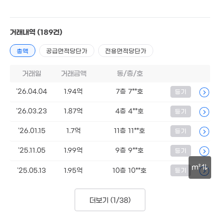
30억
50억
6억
0m²
매물
'18. 03
9,786만
4m²
'16. 06
거래내역
(189건)
23억
21.1
'24. 04
매물
3.92억
'14. 0
총액
공급면적당단가
전용면적당단가
41m²
8.1억
거래일
거래금액
동/층/호
14.3
88m²
4.36억
'12. 
'07. 06
'26.04.04
1.94억
7층 7**호
등기
8.64억
매물
'21. 06
'26.03.23
1.87억
4층 4**호
등기
'26.01.15
1.7억
11층 11**호
등기
'25.11.05
1.99억
9층 9**호
등기
m²
'25.05.13
1.95억
10층 10**호
등기
13.5억
30m
75m²
더보기 (
1/38
)
2억
4.68억
'11. 12
'17. 12