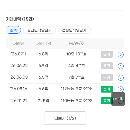
6억
'25. 04
거래내역
(15건)
4.37억
'26. 05
총액
공급면적당단가
전용면적당단가
거래일
거래금액
동/층/호
6.1억
'24. 12
'26.07.11
6.8억
10층 10**호
등기
'26.06.22
6.9억
4층 4**호
등기
'26.06.03
6.5억
7층 7**호
등기
1.6억
'21. 08
9,250만
3.2억
'26.05.16
6.6억
112동동 9층 9**호
등기
'06. 05
'25. 01
5.89억
'13. 12
m²
3.14억
'26.01.21
7.25억
110동동 9층 9**호
등기
'24. 01
100m
1.81억
7.2억
더보기 (
1/3
)
7,000만
2,300만
5.97억
'15. 12
'21. 04
'21. 04
'23. 11
'13. 03