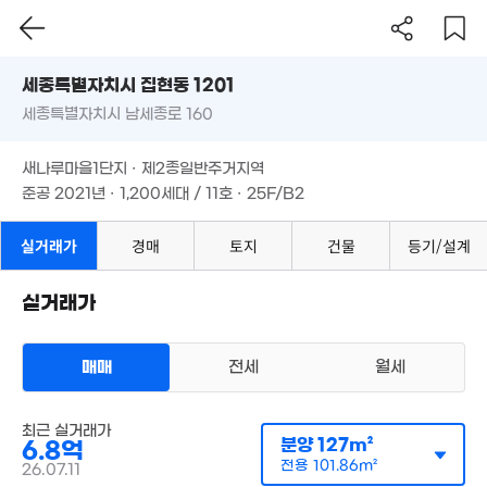
세종특별자치시 집현동 1201
세종특별자치시 남세종로 160
도로명
3.7억
79m²
세종특별자치시 집현동 1201
필터
매물 탐색
4.18억
새나루마을1단지 · 제2종일반주거지역
79m²
세종특별자치시 남세종로 160
준공 2021년 · 1,200세대 / 11호 · 25F/B2
새나루마을1단지 · 제2종일반주거지역
3.9억
준공 2021년 · 1,200세대 / 11호 · 25F/B2
78m²
실거래가
경매
토지
건물
등기/설계
5.73억
109m²
실거래가
4.05억
82m²
매매
전세
월세
아파트
최근 실거래가
매매 6억
분양
127m²
6.8억
실거래
공급
105m²
/
전용
85m²
전용
101.86m²
26.07.11
계약일 '26. 07