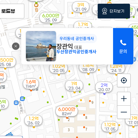
3억
3만
'21. 09
942만
로드뷰
단지보기
'06. 08
'18. 07
6,000만
'25. 09
1.7억
45
'23. 05
1.5억
'22
1.7억
'23. 07
우리동네 공인중개사
'19. 06
1.2억
'13. 06
장관익
대표
5,500만
두산장관익공인중개사
'11. 02
1.32억
'21. 06
,500만
'25. 08
1.18억
1.02억
1.28억
'08. 09
'20. 05
'24. 11
3억
m²
1.6억
1억
2억
114m²
'23. 04
'20. 07
76억
 10
6,000만
82m²
1.1억
1.2억
'17. 01
'26. 02
1.12억
'17. 05