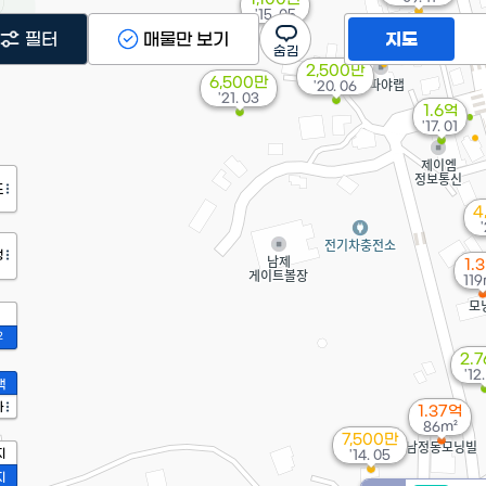
'15. 05
필터
매물만 보기
지도
2,500만
6,500만
'20. 06
'21. 03
1.6억
'17. 01
도
4
정
1.
119
2
2.
'12.
액
가
1.37억
86m²
7,500만
지
'14. 05
지