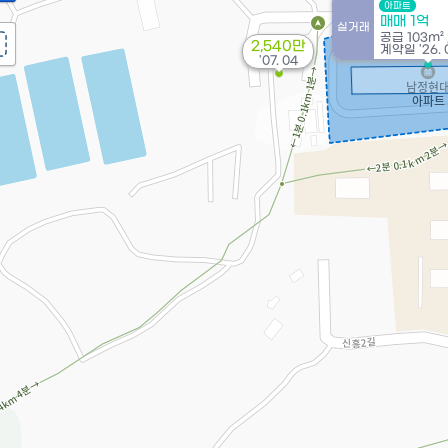
아파트
매매 1억
실거래
공급
103m²
2,540만
계약일 '26. 
'07. 04