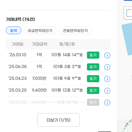
거래내역
(74건)
총액
공급면적당단가
전용면적당단가
거래일
거래금액
동/층/호
'26.03.10
1억
101동 14층 14**호
등기
'25.06.05
1억
101동 3층 3**호
등기
'25.04.23
7,000만
101동 9층 9**호
등기
'25.03.25
9,400만
101동 12층 12**호
등기
'25.02.02
9,400만
12층 12**호
등기
더보기 (
1/15
)