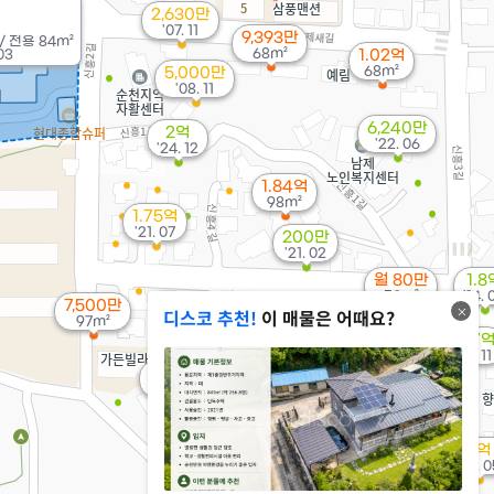
2,630만
'07. 11
9,393만
/
전용
84m²
68m²
03
1.02억
68m²
5,000만
'08. 11
6,240만
2억
'22. 06
'24. 12
1.84억
98m²
1.75억
'21. 07
200만
'21. 02
월 80만
1.8
50m²
'14. 
1억
7,500만
디스코 추천!
이 매물은 어때요?
'26. 02
97m²
1.87
'20. 11
4,200만
8,700만
'22. 01
'25. 10
3억
'25. 