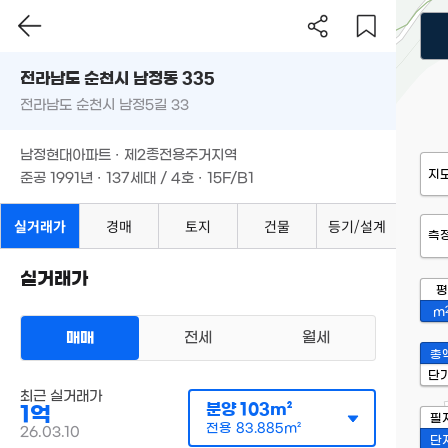
전라남도 순천시 남정동 335
전라남도 순천시 남정5길 33
남정현대아파트 · 제2종전용주거지역
지
준공 1991년 · 137세대 / 4호 · 15F/B1
실거래가
경매
토지
건물
등기/설계
측
실거래가
평
m
매매
전세
월세
총
단
최근 실거래가
분양
103m²
1억
필
전용
83.885m²
26.03.10
단