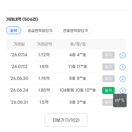
2.25억
1.98억
102m²
120m²
.75억
2.61억
6. 05
80m²
1.9억
거래내역
(506건)
105m²
11.6억
'16. 12
총액
공급면적당단가
전용면적당단가
1.4억
2.9억
85m²
5억
110m²
'21. 02
6.
거래일
거래금액
동/층/호
1.8억
'14
84m²
3.6억
'26.07.14
1.72억
4층 4**호
등기
110m²
1.55억
2.4억
5억
82m²
85m²
'16. 12
'26.07.12
1.5억
11층 11**호
등기
2.5억
1.25억
9.8억
172m²
56m²
'15. 09
'26.06.30
1.75억
8층 8**호
등기
.35억
4.8억
'26.06.24
1.85억
104동동 10층 10**호
등기
04m²
108m²
4.14억
m²
'26.05.31
'06. 10
1.5억
3층 3**호
등기
50m
더보기 (
1/102
)