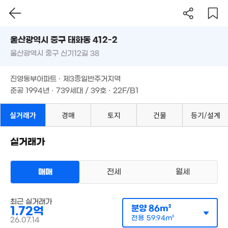
울산시 중구 태화동 412-2
7,437만
'19. 11
울산광역시 중구 신기12길 38
도로명
울산광역시 중구 태화동 412-2
필터
매물 탐색
진영동부아파트 · 제3종일반주거지역
울산광역시 중구 신기12길 38
준공 1994년 · 739세대 / 39호 · 22F/B1
진영동부아파트 · 제3종일반주거지역
준공 1994년 · 739세대 / 39호 · 22F/B1
실거래가
경매
토지
건물
등기/설계
실거래가
매매
전세
월세
1.4억
90m²
아파트
매매 1억 7200만원
최근 실거래가
실거래
2.2억
분양
86m²
3,00
1.72억
공급
86m²
/
전용
60m²
82m²
계약일 '26. 07
'19. 0
전용
59.94m²
26.07.14