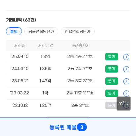
4,600만
거래내역
(63건)
'10. 11
총액
공급면적당단가
전용면적당단가
9.93
1.75억
'22. 01
거래일
거래금액
동/층/호
'17. 06
'25.04.10
1.3억
2동 4층 4**호
등기
7,560만
16억
1.3억
'22. 11
'16. 08
'24.03.10
1.35억
2동 7층 7**호
'15. 10
등기
6.33억
'23.05.21
1.47억
2동 3층 3**호
등기
8.
'23. 03
'15.
'23.03.22
1억
2동 11층 11**호
등기
m²
'22.10.12
1.25억
3층 3**호
등기
2억
'17. 10
3,8
30m
25
더보기 (
1/13
)
등록된 매물
3