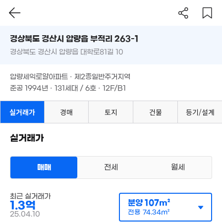
'15. 10
경상북도 경산시 압량읍 부적리 263-1
경상북도 경산시 압량읍 대학로81길 10
도로명
경상북도 경산시 압량읍 부적리 263-1
필터
매물 탐색
압량세익로얄아파트 · 제2종일반주거지역
경상북도 경산시 압량읍 대학로81길 10
준공 1994년 · 131세대 / 6호 · 12F/B1
압량세익로얄아파트 · 제2종일반주거지역
준공 1994년 · 131세대 / 6호 · 12F/B1
실거래가
경매
토지
건물
등기/설계
실거래가
1.74억
매매
전세
월세
'26. 04
매물가 보기
최근 실거래가
아파트
분양
107m²
매매 1억 3000만원
1.3억
실거래
공급
107m²
/
전용
74m²
전용
74.34m²
25.04.10
계약일 '25. 04