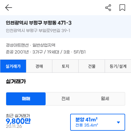
'24. 08
9.9억
7,000만
1.43억
'26. 05
인천시 부평구 부평동 471-3
39m²
47m²
1.45억
인천광역시 부평구 부일로9번길 39-1
도로명
65m²
1.22억
인천광역시 부평구 부평동 471-3
필터
매물 탐색
7,0
58m²
9,000만
경성아트맨션 · 일반상업지역
1.3억
인천광역시 부평구 부일로9번길 39-1
41
45m²
준공 2001년 · 3가구 / 19세대 / 3호 · 5F/B1
36m²
1.6억
79m²
경성아트맨션 · 일반상업지역
2.05억
9,600만
3.95억
52m²
준공 2001년 · 3가구 / 19세대 / 3호 · 5F/B1
55m²
89m²
5.5억
1.1억
1.56억
'10. 10
1.25억
41m²
경매
59m²
실거래가
경매
토지
건물
등기/설계
0m²
월 45만
1.25억
45m²
62m²
실거래가
8,000만
40m²
매매
전세
월세
8,500만
39m²
다세대
1.35억
2.1억
최근 실거래가
매매 9800만원
실거래
62m²
분양
41m²
9,800만
55m²
공급
41m²
/
전용
35m²
계약일 '20. 11
전용
35.4m²
20.11.26
8.5억
1.52억