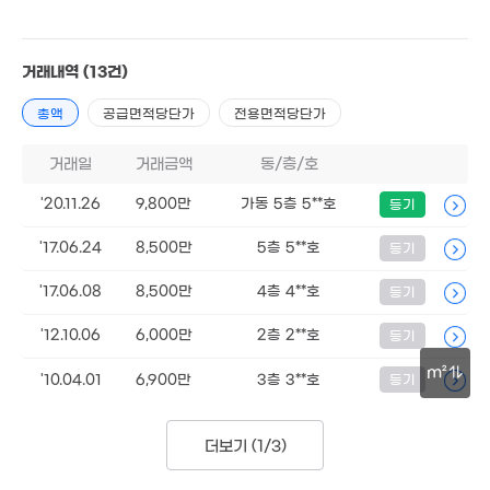
'26. 05
1.08억
83m²
46m²
1.48억
1.65억
56m²
7,000만
55m²
거래내역
(13건)
44m²
7,500만
9,200만
경매
39m²
총액
공급면적당단가
전용면적당단가
44m²
1.68억
2억
7.9
거래일
거래금액
동/층/호
68m²
86m²
'25. 
1.49억
1.5억
'20.11.26
9,800만
가동 5층 5**호
등기
1.5억
49m²
57m²
1억
95m²
46m²
'17.06.24
8,500만
5층 5**호
등기
1.53억
1.1억
1.3억
79m²
6m²
62m²
'17.06.08
8,500만
4층 4**호
등기
1.98억
1.48억
82m²
90m²
20억
8,500만
'12.10.06
6,000만
2층 2**호
등기
'26. 03
43m²
1.6억
.05억
경매
m²
'10.04.01
6,900만
67m²
3층 3**호
등기
0m²
2억
1.38억
매물
2.35억
94m²
46m²
30m
84m²
1.8억
더보기 (
1/3
)
64m²