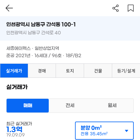
8,350만
41m²
인천시 남동구 간석동 100-1
9,900만
51m²
인천광역시 남동구 간석로 40
도로명
인천광역시 남동구 간석동 100-1
필터
매물 탐색
3,200만
세종에이펙스 · 일반상업지역
인천광역시 남동구 간석로 40
34m²
준공 2021년 · 16세대 / 96호 · 18F/B2
1.8억
'23. 08
3.4억
1.87억
1.95억
세종에이펙스 · 일반상업지역
'15. 06
64m²
87m²
준공 2021년 · 16세대 / 96호 · 18F/B2
1.6억
1.4억
4.59억
1억
138m²
91m²
'16. 08
0m²
실거래가
경매
토지
건물
등기/설계
1억
8,900만
62m²
46m²
5,500만
실거래가
38m²
7,000만
3.0
1.6억
42m²
'18. 
45m²
매매
전세
월세
다세대
매매 1억 3000만원
실거래
8,200만
공급
0m²
/
전용
35m²
최근 실거래가
계약일 '19. 09
44m²
분양
0m²
1.3억
전용
35.45m²
19.09.09
1.16억