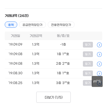
70m²
2.25억
90m²
162.58억
9,011만
'21. 12
0m²
월 35만
32m²
거래내역
(24건)
2.3억
6,200만
1.1억
85m²
54m²
총액
공급면적당단가
전용면적당단가
0m²
1.47
0m²
1.81억
거래일
거래금액
동/층/호
7,800만
0m²
52m²
1.9
'19.09.09
1.3억
-1층
등기
9,800만
93m
1.78억
1.3억
0m²
63m²
142m²
'19.09.08
1.3억
1층 1**호
등기
6,100만
1.62억
41m²
97m²
'19.09.08
1.3억
2층 2**호
등기
1.8억
74m²
1.57
'19.08.30
1.3억
1층 1**호
등기
9,700만
80m
57m²
4.7억
m²
'19.08.25
1.3억
3층 3**호
등기
'13. 12
30m
1.06억
22억
84m²
경매
더보기 (
1/5
)
'18. 10