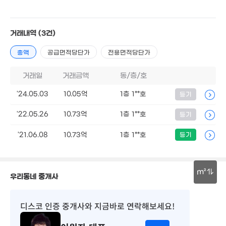
12.24억
4.2억
94m²
124m²
거래내역
(3건)
월 166만
128m²
총액
공급면적당단가
전용면적당단가
6.19억
111m²
거래일
거래금액
동/층/호
6.17억
129m²
'24.05.03
10.05억
1층 1**호
등기
'22.05.26
10.73억
1층 1**호
등기
'21.06.08
10.73억
1층 1**호
등기
m²
우리동네 중개사
30m
디스코 인증 중개사
와 지금바로 연락해보세요!