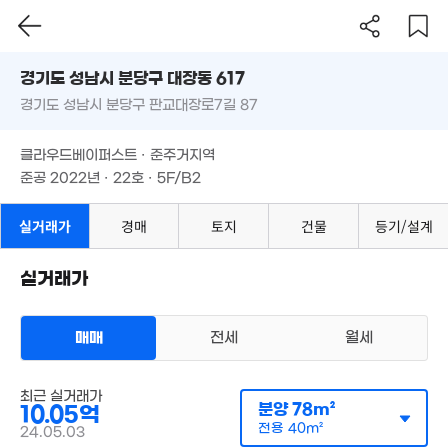
경기도 성남시 분당구 대장동 617
경기도 성남시 분당구 판교대장로7길 87
도로명
경기도 성남시 분당구 대장동 617
필터
매물 탐색
클라우드베이퍼스트 · 준주거지역
경기도 성남시 분당구 판교대장로7길 87
준공 2022년 · 22호 · 5F/B2
클라우드베이퍼스트 · 준주거지역
준공 2022년 · 22호 · 5F/B2
실거래가
경매
토지
건물
등기/설계
실거래가
매매
전세
월세
상가사무실
최근 실거래가
매매 10억 511만원
실거래
분양
78m²
10.05억
공급
78m²
/
전용
40m²
5.27억
계약일 '24. 05
전용
40m²
24.05.03
110m²