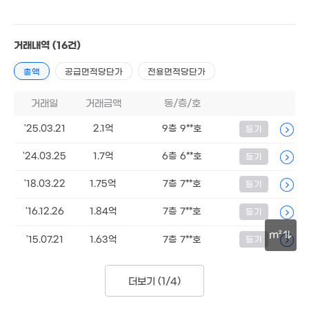
12m²
280억
9억
'26. 08
1.85억
'22. 03
'15. 04
63.69억
거래내역
(16건)
'25. 06
1.95억
41m²
총액
공급면적당단가
전용면적당단가
월 41만
6,80
26m²
10.1억
15m²
거래일
거래금액
동/층/호
'26. 01
'25.03.21
2.1억
9층 9**호
등기
월 8
506억
매물
16m²
'24. 11
'24.03.25
1.7억
6층 6**호
등기
55억
90억
'26. 06
'26. 08
'18.03.22
1.75억
7층 7**호
등기
24.5억
10.35억
'24. 05
'19. 10
'16.12.26
1.84억
7층 7**호
등기
52.5억
'19. 02
m²
'15.07.21
1.63억
7층 7**호
등기
10억
'19. 04
30m
78억
6
'19. 11
'26.
26억
더보기 (
1/4
)
'16. 04