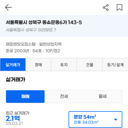
매물
7.5억
'09. 12
서울시 성북구 동소문동6가 143-5
'26. 04
104억
33억
7.3억
서울특별시 성북구 아리랑로 7
도로명
'26. 05
'26. 06
'19. 12
서울특별시 성북구 동소문동6가 143-5
필터
매물 탐색
해피엔딩오피스텔 · 일반상업지역
2.4억
37억
서울특별시 성북구 아리랑로 7
27억
38m²
'26. 06
준공 2003년 · 54호 · 10F/B2
'26. 05
3.0
4.7억
37m
해피엔딩오피스텔 · 일반상업지역
35m²
준공 2003년 · 54호 · 10F/B2
47.95억
'10. 10
7.5억
월 61만
실거래가
'26. 06
경매
토지
건물
등기/설계
4.84억
42m²
68m²
4.8억
58m²
실거래가
5.8억
9.95억
101억
월 125만
'18. 03
'24. 12
'20. 02
56m²
매매
전세
월세
3.4억
81m²
오피스텔
54.06억
45억
최근 실거래가
매매 2억 1000만원
'16. 06
실거래
'26. 06
분양
54m²
2.1억
공급
54m²
/
전용
34m²
계약일 '25. 03
37억
전용
34.03m²
25.03.21
'22. 02
월 39만