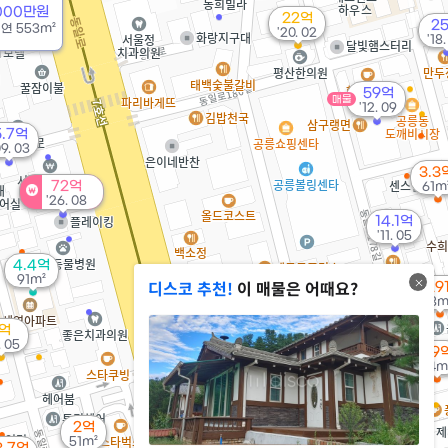
5000만원
22억
2
/
연
553m²
'20. 02
'18
59억
매물
'12. 09
5.7억
09. 03
3.3
72억
61m
'26. 08
14.1억
'11. 05
4.4억
91m²
디스코 추천!
이 매물은 어때요?
8,29
18m
1.58억
억
18.8억
34m²
. 05
'21. 11
2.9
34m
2.3억
2억
58m²
51m²