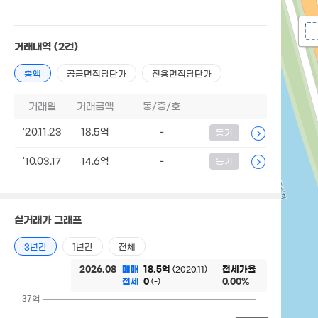
거래내역
(2건)
총액
공급면적당단가
전용면적당단가
거래일
거래금액
동/층/호
'20.11.23
18.5억
-
등기
'10.03.17
14.6억
-
등기
실거래가 그래프
3년간
1년간
전체
2026.08
매매
18.5억
전세가율
(2020.11)
전세
0
0.00%
(-)
37억