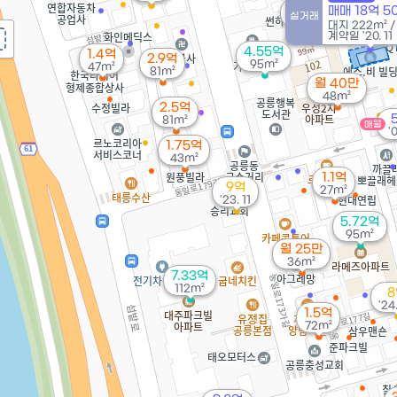
5.4억
매매 18억 
실거래
99m²
대지
222m²
계약일 '20. 11
4.55억
1.4억
2.9억
95m²
47m²
81m²
월 40만
48m²
2.5억
81m²
매물
'
1.75억
43m²
1.1억
9억
27m²
'23. 11
5.72억
95m²
월 25만
36m²
7.33억
112m²
8
'24
1.5억
72m²