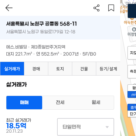
'09. 0
서울특별시 노원구 공릉동 568-11
서울특별시 노원구 동일로179길 12-18
에스.비빌딩 · 제3종일반주거지역
지
대지
221.7m²
· 연
552.5m²
· 2007년 · 5F/B0
실거래가
경매
토지
건물
등기/설계
측
실거래가
평
m
매매
전세
월세
총
단
최근 실거래가
18.5억
단일면적
20.11.23