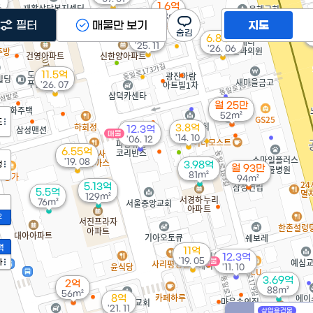
1.6억
6
48m²
4.8억
필터
매물만 보기
지도
83m²
10억
매물
6.84억
'25. 11
'26. 06
11.5억
'26. 07
월 25만
52m²
도
3.8억
12.3억
매물
'14. 10
'06. 12
6.55억
'19. 08
정
3.98억
월 93만
81m²
94m²
5.13억
5.5억
129m²
76m²
2
액
11억
12.3억
'19. 05
가
매물
'11. 10
3.69억
2억
88m²
56m²
8억
'21. 11
상업용건물