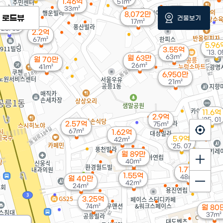
1.46억
51m²
33m²
3.1억
8,072만
로드뷰
건물보기
68m²
48억
17m²
'26. 05
2.2억
67m²
5.96
3.55억
'13. 0
63m²
월 63만
월 70만
26m²
41m²
6,950만
21m²
11.6억
2.9억
'25. 01
2.57억
75m²
67m²
1.62억
5.9억
42m²
'25. 07
월 89만
40m²
1.71억
1.55억
48m²
월 40만
42m²
24m²
3.25억
74m²
월 80
37m²