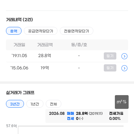
38m²
23.3억
3.76억
'22. 03
'15. 04
거래내역
(2건)
월 60만
30억
24m²
6.2억
2억
'17. 04
'09. 09
44m²
총액
공급면적당단가
전용면적당단가
2.9억
33.5억
2.3억
82m²
'24. 12
거래일
거래금액
동/층/호
45m²
2.3억
경매
8.5억
36m²
'19.11.05
28.8억
-
등기
'21. 08
월 28만
70m²
'15.06.06
19억
-
등기
4,200만
3.92억
20m²
4.1억
58m²
'25. 11
2억
56m²
4.4
실거래가 그래프
83m
3.06억
63m²
m²
8.64억
3년간
1년간
전체
매물
'18. 01
1.7억
매물
30m
38m²
2026.08
매매
28.8억
전세가율
(2019.11)
7.5억
전세
0
0.00%
(-)
'19. 06
1.68억
57.6억
48m²