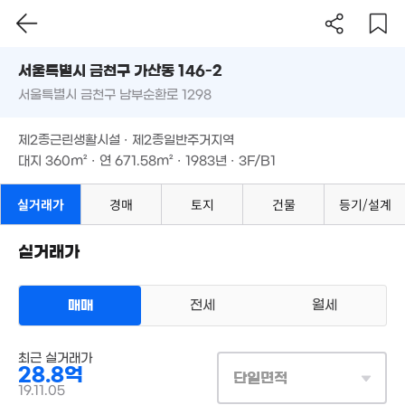
'22. 09
서울시 금천구 가산동 146-2
2.57억
월 105만
서울특별시 금천구 남부순환로 1298
도로명
13.01억
56m²
38m²
'22. 09
서울특별시 금천구 가산동 146-2
필터
매물 탐색
43
제2종근린생활시설 · 제2종일반주거지역
'16. 
서울특별시 금천구 남부순환로 1298
6.66억
2.6억
대지
360m²
· 연
671.58m²
· 1983년 · 3F/B1
'25. 07
55m²
월 
41
제2종근린생활시설 · 제2종일반주거지역
47억
대지
360m²
· 연
671.58m²
· 1983년 · 3F/B1
'20. 01
5.1억
실거래가
경매
토지
건물
등기/설계
114m²
4억
5.2억
실거래가
158m²
121m²
월 22만
17m²
매매
전세
월세
상업용건물
매매 28억 8000만원
최근 실거래가
실거래
12억
매물
28.8억
대지
360m²
/
연
672m²
'16. 01
단일면적
계약일 '19. 11
7.9억
19.11.05
'19. 05
월 80만