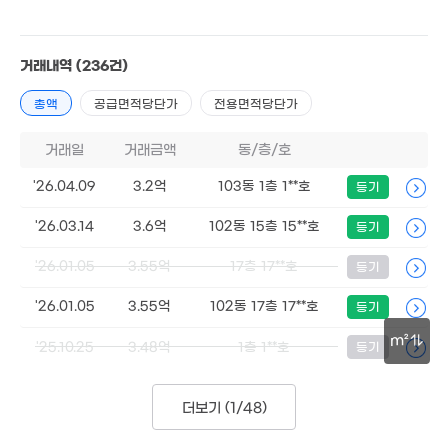
계약일 '26. 04
거래내역
(236건)
5,500만
'13. 06
총액
공급면적당단가
전용면적당단가
2.35억
102m²
거래일
거래금액
동/층/호
'26.04.09
3.2억
103동 1층 1**호
등기
'26.03.14
3.6억
102동 15층 15**호
등기
2.3억
108m²
'26.01.05
3.55억
17층 17**호
등기
'26.01.05
3.55억
102동 17층 17**호
등기
m²
'25.10.25
3.48억
1층 1**호
등기
30m
500만
더보기 (
1/48
)
2. 04