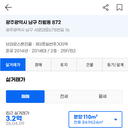
광주시 남구 진월동 872
2.11억
광주광역시 남구 서문대로678번길 16
도로명
102m²
광주광역시 남구 진월동 872
필터
매물 탐색
브라운스톤진월 · 제3종일반주거지역
광주광역시 남구 서문대로678번길 16
준공 2014년 · 201세대 / 2호 · 25F/B2
브라운스톤진월 · 제3종일반주거지역
준공 2014년 · 201세대 / 2호 · 25F/B2
실거래가
경매
토지
건물
등기/설계
50만
17억
'20. 07
4,000만
'21. 09
'13. 06
실거래가
매매
전세
월세
최근 실거래가
분양
110m²
3.2억
아파트
7,900만
매매 3억 2000만원
전용
84.9624m²
26.04.09
실거래
67m²
공급
110m²
/
전용
85m²