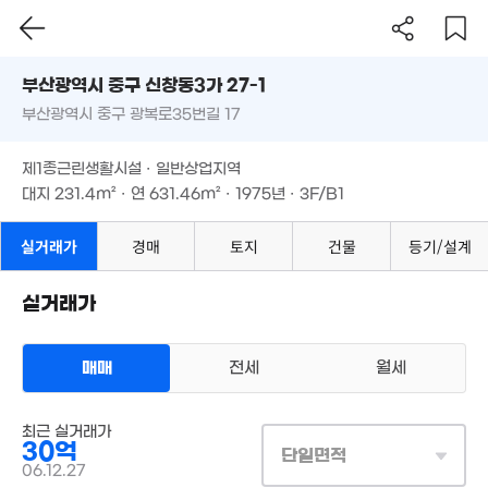
'19. 12
10.7억
'24. 06
부산시 중구 신창동3가 27-1
2,100만
부산광역시 중구 광복로35번길 17
도로명
4m²
1.5억
부산광역시 중구 신창동3가 27-1
필터
매물 탐색
'15. 09
3억
28.83억
1,100만
제1종근린생활시설 · 일반상업지역
부산광역시 중구 광복로35번길 17
'21. 12
'25. 12
6m²
대지
231.4m²
· 연
631.46m²
· 1975년 · 3F/B1
5,400만
제1종근린생활시설 · 일반상업지역
3.45억
'19. 08
1,500만
'24. 11
월 20만
대지
231.4m²
· 연
631.46m²
· 1975년 · 3F/B1
5m²
26m²
4.25억
'20. 02
실거래가
경매
토지
건물
등기/설계
5.5억
1,200만
'23. 07
실거래가
6m²
50억
'24. 03
매매
전세
월세
10.65억
1,500만
'19. 11
5m²
3.56억
상업용건물
'24. 08
10.5억
최근 실거래가
매매 30억
6.21억
실거래
'12. 02
30억
'15. 12
대지
231m²
/
연
631m²
단일면적
3.08억
계약일 '06. 12
06.12.27
'12. 06
1.0
15.1억