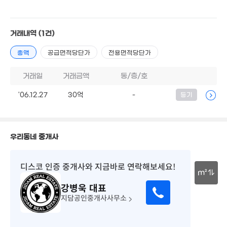
'26. 
5,450만
'20. 05
8.5억
8m²
'15. 04
7억
'17. 05
거래내역
(1건)
4.75억
4,800만
'25. 06
총액
공급면적당단가
전용면적당단가
5,500만
45m²
9m²
5.6억
'12. 03
거래일
거래금액
동/층/호
20.8억
24.3억
'18. 10
'19. 01
1.96억
'06.12.27
30억
-
등기
'12. 07
146억
'12. 04
50억
'26. 03
20억
'26. 03
우리동네 중개사
3.37억
1.6억
42
'14. 01
'24. 12
'13. 0
디스코 인증 중개사
와 지금바로 연락해보세요!
6,500만
62.5억
m²
4m²
'13. 02
강병욱
대표
2.15억
12.7억
30m
'22. 07
지담공인중개사사무소
'22. 09
9.32억
'15. 01