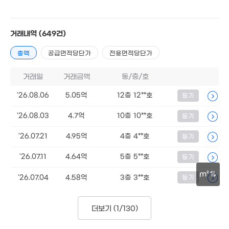
2.8억
'11. 06
거래내역
(649건)
5.85억
74m²
총액
공급면적당단가
전용면적당단가
거래일
거래금액
동/층/호
1.5억
34m²
'26.08.06
5.05억
12층 12**호
등기
'26.08.03
4.7억
10층 10**호
등기
'26.07.21
4.95억
4층 4**호
등기
3.99억
116m²
'26.07.11
4.64억
5층 5**호
등기
월 20만
m²
'26.07.04
4.58억
3층 3**호
등기
68m²
50m
더보기 (
1/130
)