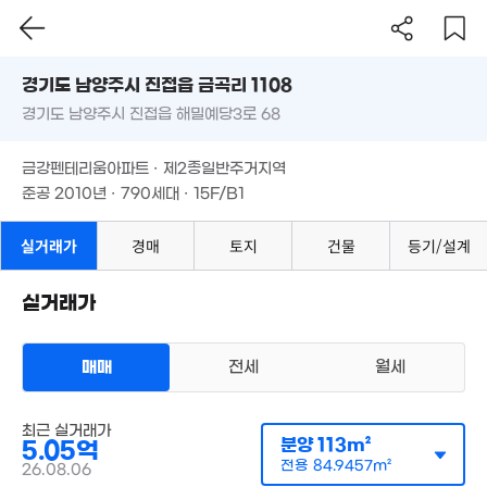
4억
168m²
7.3억
경기도 남양주시 진접읍 금곡리 1108
'14. 06
5.7억
4.
경기도 남양주시 진접읍 해밀예당3로 68
도로명
'10. 08
'12
경기도 남양주시 진접읍 금곡리 1108
필터
매물 탐색
9.2억
금강펜테리움아파트 · 제2종일반주거지역
경기도 남양주시 진접읍 해밀예당3로 68
'17. 06
준공 2010년 · 790세대 · 15F/B1
4.3억
금강펜테리움아파트 · 제2종일반주거지역
'15. 03
6.4억
161m²
준공 2010년 · 790세대 · 15F/B1
2.35억
117m²
실거래가
경매
토지
건물
등기/설계
3.95억
2.29억
69m²
'14. 10
실거래가
6.
2.5억
'21.
'15. 09
매매
전세
월세
1.18억
63m²
아파트
최근 실거래가
매매 4억 7000만원
분양
113m²
5.05억
4
실거래
공급
113m²
/
전용
85m²
'06. 
전용
84.9457m²
26.08.06
계약일 '26. 08