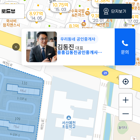
12.38억
10.75억
11.5억
'17. 03
'15. 03
'14. 12
로드뷰
단지보기
8.97억
9.38억
8.4억
'14. 05
'20. 01
'17. 02
8.1억
'15. 03
8.35억
우리동네 공인중개사
'24. 11
4.6억
김동진
대표
'16. 03
중흥김동진공인중개사사무소