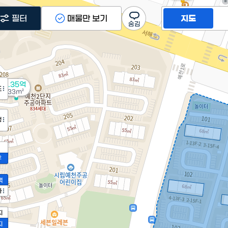
필터
매물만 보기
지도
1.35억
도
33m²
정
2
액
가
지
지