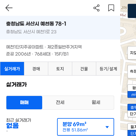
충청남도 서산시 예천동 78-1
충청남도 서산시 예천1로 23
예천1단지주공아파트 · 제2종일반주거지역
지
준공 2006년 · 768세대 · 15F/B1
실거래가
경매
토지
건물
등기/설계
측
실거래가
평
m
매매
전세
월세
총
단
최근 실거래가
분양
69m²
없음
필
전용
51.86m²
-
단