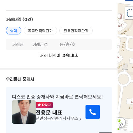
거래내역
(0건)
총액
공급면적당단가
전용면적당단가
거래일
거래금액
동/층/호
거래 내역이 없습니다.
우리동네 중개사
디스코 인증 중개사
와 지금바로 연락해보세요!
전용문
대표
전면장공인중개사사무소
43만
'17. 07