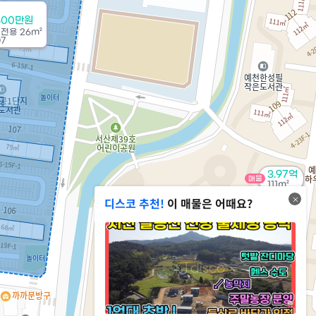
500만원
/
전용
26m²
07
3.97억
매물
111m²
디스코 추천!
이 매물은 어때요?