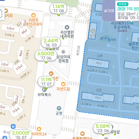
아파트
1.14억
매매 1억 8
'17. 08
실거래
공급
38m²
계약일 '09. 
2.44억
'16. 03
6,500만
'17. 06
11.1억
'17. 07
5.58억
'23. 06
2,000만
'10. 07