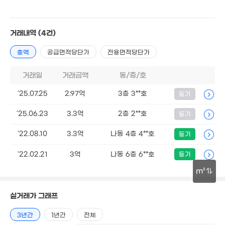
월 16만
9,900만
거래내역
(4건)
45m²
37m²
2.5억
총액
공급면적당단가
전용면적당단가
45억
68m²
2m²
2.5억
1.8억
100m²
9,100만
거래일
거래금액
동/층/호
65m²
40m²
,500만
41m²
'25.07.25
2.97억
3층 3**호
등기
2.7억
1.69억
66m²
2.08억
62m²
4,700만
3.0
'25.06.23
3.3억
2층 2**호
등기
58m²
'06. 11
62m
2.36억
1.25억
93m²
'22.08.10
3.3억
나동 4층 4**호
등기
41m²
월 31만
2.4
40m²
64m
'22.02.21
3억
나동 6층 6**호
등기
1.2억
1.5억
m²
1.65억
40m²
2.75억
63m²
3.37억
53m²
'20. 05
'20. 08
30m
1.3억
2.05억
.59억
실거래가 그래프
2.25억
75m²
70m²
8m²
'20. 05
3년간
1년간
전체