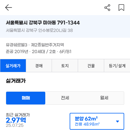
1.3억
1.95억
13.5억
'08. 09
56m²
'06. 02
'26. 01
서울시 강북구 미아동 791-1344
22.5억
'18. 10
3.1억
서울특별시 강북구 인수봉로20나길 38
도로명
'26. 05
8,000만
서울특별시 강북구 미아동 791-1344
필터
매물 탐색
46m²
유경쉐르빌3 · 제2종일반주거지역
서울특별시 강북구 인수봉로20나길 38
준공 2019년 · 20세대 / 2호 · 6F/B1
2.7억
55m²
1.88억
유경쉐르빌3 · 제2종일반주거지역
73m²
1.49억
1.6억
준공 2019년 · 20세대 / 2호 · 6F/B1
'16. 08
51m²
3.85억
'20. 07
3.38억
실거래가
경매
토지
건물
등기/설계
1.75억
'24. 05
40m²
8,500만
35m²
1.79억
실거래가
70m²
2.2
72
3.3억
2.4억
1.44억
82m²
'25. 07
'25. 05
매매
전세
월세
3억
83m²
감정가 보기
최근 실거래가
다세대
분양
62m²
2.97억
매매 2억 9700만원
실거래
2.3억
공급
62m²
/
전용
49m²
전용
48.98m²
1.74억
25.07.25
65m²
계약일 '25. 07
50m²