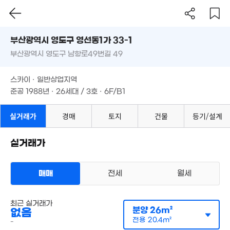
2.8억
4억
21. 11
월 42만
'10. 01
부산시 영도구 영선동1가 33-1
10.
29m²
'15.
부산광역시 영도구 남항로49번길 49
도로명
7.4억
8.22억
부산광역시 영도구 영선동1가 33-1
필터
매물 탐색
19.7억
'15. 12
'20. 08
스카이 · 일반상업지역
'22. 09
부산광역시 영도구 남항로49번길 49
준공 1988년 · 26세대 / 3호 · 6F/B1
6.46억
10.8억
'24. 07
'21. 10
스카이 · 일반상업지역
8.1억
3.5억
'24. 03
준공 1988년 · 26세대 / 3호 · 6F/B1
17.9억
'12. 08
2.16억
'14. 10
89m²
실거래가
경매
토지
건물
등기/설계
7,000만
62m²
1.84억
.45억
'07. 11
13m²
실거래가
월 25만
35억
30m²
1. 06
매매
전세
5.4억
월세
11.98억
'21. 06
'20. 04
3억
다세대
83m²
6.7억
최근 실거래가
월세 100만원/28만원
실거래
분양
26m²
없음
'10. 01
공급
23m²
/
전용
18m²
계약일 '25. 07
전용
20.4m²
-