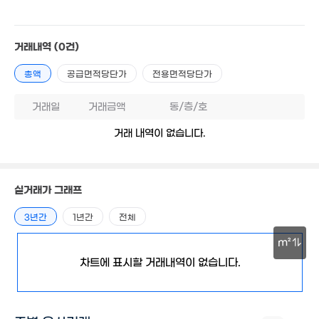
11억
'19. 12
거래내역
(0건)
7억
'23. 12
1.13억
14.1억
총액
공급면적당단가
전용면적당단가
'21. 06
'26. 02
1.65억
'20. 12
99억
거래일
거래금액
동/층/호
. 12
2.3
거래 내역이 없습니다.
'17. 0
2.05억
100m²
10.7억
9억
'15. 08
'15. 06
6.1억
실거래가 그래프
'21. 03
2.1억
3년간
1년간
전체
106m²
1.7억
'15. 05
m²
1.23억
'21. 04
8.5억
차트에 표시할 거래내역이 없습니다.
'25. 10
30m
3.9억
5.92억
112m²
'15. 02