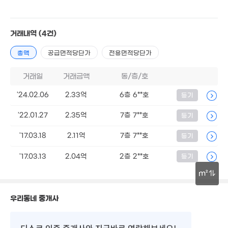
39m²
7.2억
3.6억
'15. 07
82m²
5억
거래내역
(4건)
121m²
1.4억
2.65억
29m²
51m²
총액
공급면적당단가
전용면적당단가
2.46억
4.6억
59m²
'26. 04
15억
거래일
거래금액
동/층/호
'26. 07
'24.02.06
2.33억
6층 6**호
등기
1.58억
11.6억
33m²
'11. 04
'22.01.27
2.35억
7층 7**호
3.4억
등기
42m²
'17.03.18
2.11억
7층 7**호
등기
12.95억
1.38억
매물
월 60만
156m²
42m²
'17.03.13
2.04억
2층 2**호
등기
26m²
155억
m²
'26. 08
30m
65억
매물
우리동네 중개사
'15. 12
9.73억
'08. 01
디스코 인증 중개사
와 지금바로 연락해보세요!