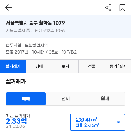
'20. 04
'25. 04
서울시 중구 황학동 1079
서울특별시 중구 난계로13길 10-6
도로명
2.47억
.53억
월 74만
서울특별시 중구 황학동 1079
필터
34m²
53m²
매물 탐색
41m²
업무시설 · 일반상업지역
11.5억
서울특별시 중구 난계로13길 10-6
준공 2017년 · 10세대 / 35호 · 10F/B2
매물
'15. 05
44.05억
4.48억
33억
업무시설 · 일반상업지역
'25. 03
91m²
'19. 03
준공 2017년 · 10세대 / 35호 · 10F/B2
15억
10.85억
'17. 12
5.5억
'18. 10
8.5억
'16. 10
실거래가
경매
토지
건물
'23. 02
등기/설계
14.5억
'26. 05
150억
4.7억
실거래가
'26. 08
77m²
35억
2.83억
'20. 12
매매
41m²
전세
월세
2.6억
36m²
72억
오피스텔
. 01
최근 실거래가
매매 3억 1750만원
실거래
분양
41m²
2.33억
공급
59m²
/
전용
42m²
3.5억
4.6억
3.8억
계약일 '25. 03
전용
29.16m²
'17. 02
24.02.06
'15. 01
36m²
3.5억