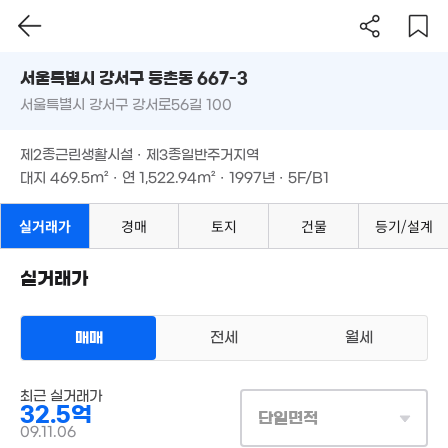
서울시 강서구 등촌동 667-3
서울특별시 강서구 강서로56길 100
도로명
11.25억
서울특별시 강서구 등촌동 667-3
필터
매물 탐색
80m²
제2종근린생활시설 · 제3종일반주거지역
서울특별시 강서구 강서로56길 100
대지
469.5m²
· 연
1,522.94m²
· 1997년 · 5F/B1
제2종근린생활시설 · 제3종일반주거지역
대지
469.5m²
· 연
1,522.94m²
· 1997년 · 5F/B1
실거래가
경매
토지
건물
등기/설계
실거래가
매매
전세
월세
상업용건물
최근 실거래가
매매 32억 5000만원
실거래
32.5억
대지
470m²
/
연
1,253m²
단일면적
100억
계약일 '09. 11
09.11.06
26. 07
43억