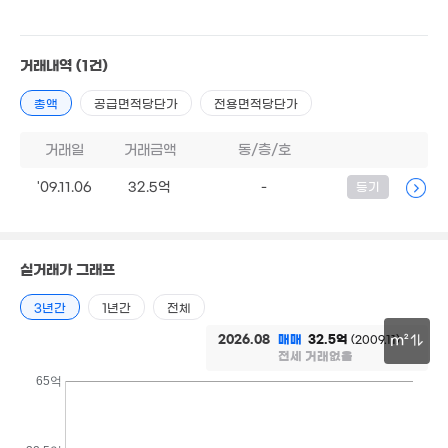
'26. 06
43.9억
'26. 06
250억
47억
거래내역
(1건)
'26. 07
'26. 08
월 20만
37m²
250억
총액
공급면적당단가
전용면적당단가
'26. 08
67억
'13. 04
거래일
거래금액
동/층/호
'09.11.06
32.5억
-
등기
130억
'26. 08
300억
실거래가 그래프
'26. 07
40억
'15. 08
3년간
1년간
전체
68억
2026.08
매매
32.5억
(2009.11)
m²
6.8억
'26. 07
전세 거래없음
67m²
30m
65억
1.7억
2.38억
79m²
79m²