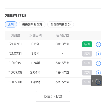
116.73억
'22. 01
거래내역
(7건)
총액
공급면적당단가
전용면적당단가
거래일
거래금액
동/층/호
'21.07.31
3.5억
3층 3**호
등기
'21.07.31
3.5억
-
등기
'10.10.19
1.74억
5층 5**호
등기
'10.09.08
2.04억
4층 4**호
등기
19.8억
m²
'10.09.08
1.43억
6층 6**호
등기
148m²
30m
더보기 (
1/2
)