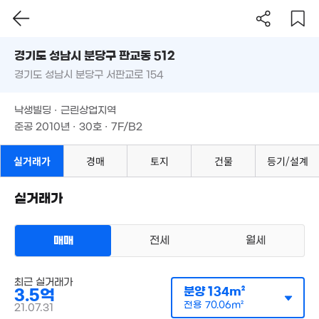
'15. 03
경기도 성남시 분당구 판교동 512
9.35억
경기도 성남시 분당구 서판교로 154
도로명
6.17
'14. 10
'10. 0
경기도 성남시 분당구 판교동 512
필터
매물 탐색
낙생빌딩 · 근린상업지역
경기도 성남시 분당구 서판교로 154
준공 2010년 · 30호 · 7F/B2
10.9억
'15. 11
낙생빌딩 · 근린상업지역
준공 2010년 · 30호 · 7F/B2
실거래가
경매
토지
건물
등기/설계
4.45억
실거래가
175m²
16.
'16. 
19.77억
'14. 04
매매
전세
월세
상가사무실
16.36
매매 3억 5000만원
최근 실거래가
실거래
'13. 09
분양
134m²
3.5억
공급
134m²
/
전용
70m²
95억
계약일 '21. 07
매물
전용
70.06m²
21.07.31
'20. 07