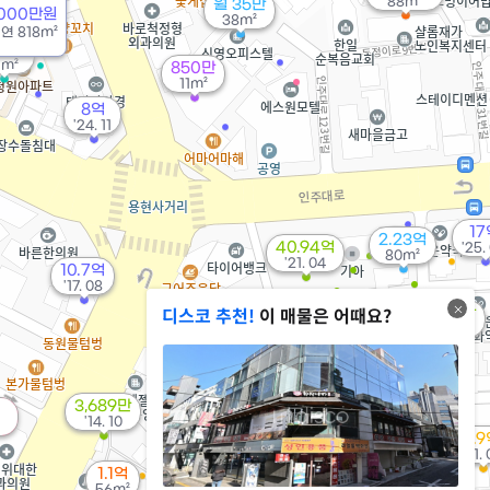
88m²
월 35만
m²
5000만원
38m²
/
연
818m²
52억
1m²
850만
11m²
8억
'24. 11
17
2.23억
40.94억
'25.
80m²
'21. 04
10.7억
'17. 08
74억
디스코 추천!
이 매물은 어때요?
544만
4.4억
'20. 12
'21. 05
'21. 07
3,689만
6,800만
2.25억
'14. 10
45m²
'19. 06
1.
1.43억
'21.
'12. 05
1.1억
8,016만
1.55억
56m²