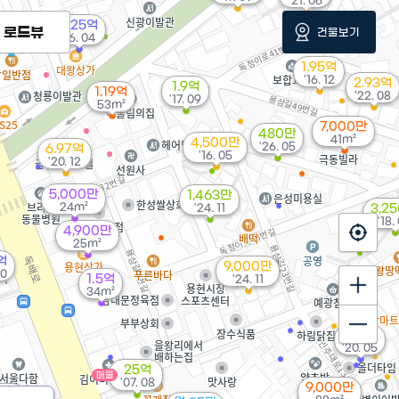
'21. 06
6.25억
4억
로드뷰
건물보기
'16. 04
157m²
1.95억
'16. 12
2.93억
1.9억
1.19억
'22. 08
'17. 09
53m²
7,000만
480만
41m²
4,500만
'26. 05
6.97억
'16. 05
'20. 12
5,000만
1,463만
24m²
'24. 11
3,2
'18.
4,900만
25m²
억
9,000만
10
1.5억
'24. 11
34m²
1.15억
'20. 05
25억
매물
'07. 08
9,000만
00만