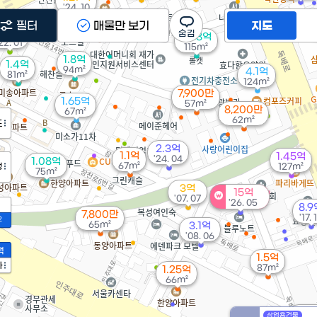
'24. 10
필터
매물만 보기
지도
3억
2.38억
22. 01
115m²
1.8억
1.4억
94m²
4.1억
81m²
124m²
7,900만
1.65억
57m²
8,200만
67m²
62m²
도
2.3억
1.1억
1.45억
'24. 04
1.08억
67m²
정
127m²
75m²
3억
15억
'07. 07
'26. 05
8.9
7,800만
'17. 
2
65m²
3.1억
'08. 06
액
1.5억
가
87m²
1.25억
66m²
8,5
상업용건물