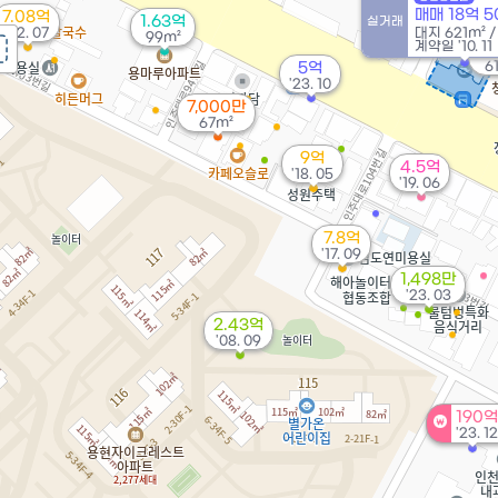
41
매매 18억 
7.08억
1.63억
실거래
'22. 07
대지
621m²
99m²
계약일 '10. 11
1.
6
5억
'23. 10
7,000만
67m²
9억
4.5억
'18. 05
'19. 06
7.8억
'17. 09
1,498만
'23. 03
2.43억
'08. 09
190억
'23. 12