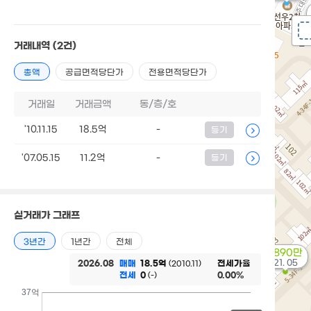
거래내역
(2건)
총액
공급면적당단가
전용면적당단가
거래일
거래금액
동/층/호
'10.11.15
18.5억
-
등기
'07.05.15
11.2억
-
등기
실거래가 그래프
3년간
1년간
전체
1,890만
'21. 05
2026.08
매매
18.5억
전세가율
(2010.11)
전세
0
0.00%
(-)
37억