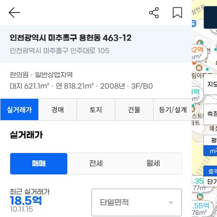
'
인천광역시 미추홀구 용현동 463-12
1.32억
인천광역시 미추홀구 인주대로 105
66m²
한의원 · 일반상업지역
지
대지
621.1m²
· 연
818.21m²
· 2008년 · 3F/B0
2.1억
95m²
실거래가
경매
토지
건물
등기/설계
측
실거래가
평
m
매매
전세
월세
총
1.35억
단
77m²
최근 실거래가
18.5억
단일면적
1.55억
10.11.15
78m²