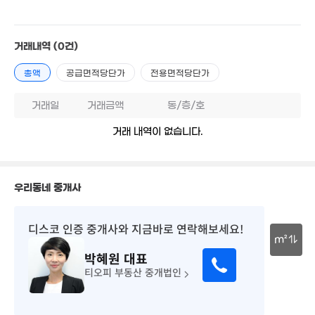
6,000만
3.5억
1.2억
6,500만
5억
51m²
'25. 06
'15. 04
52m²
'19. 09
거래내역
(0건)
1.71억
3.45억
총액
공급면적당단가
전용면적당단가
'15. 11
'25. 04
1.15억
8.78억
83m²
'08. 11
거래일
거래금액
동/층/호
15억
2.6억
'26. 06
'25. 03
7.2억
거래 내역이 없습니다.
700만
'09. 07
'21. 06
2.22억
'09. 11
2.7억
2.5억
'22. 08
'23. 02
우리동네 중개사
2.21억
'20. 04
13.9억
30.4억
'20. 02
436만
'22. 04
디스코 인증 중개사
와 지금바로 연락해보세요!
5.4억
'25. 02
매물
5.8억
'23. 11
m²
'21. 12
박혜원
대표
11.6억
30m
'21. 08
8.7
티오피 부동산 중개법인
.3억
매물
'20. 
. 04