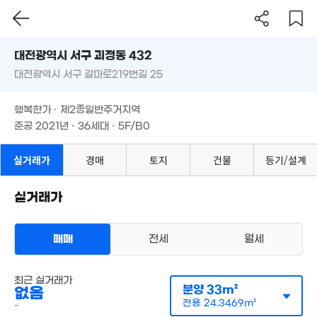
15.5
'26. 06
55m²
4.9억
'17. 0
대전시 서구 괴정동 432
'16. 11
8.7억
대전광역시 서구 갈마로219번길 25
도로명
'10. 04
4.45
대전광역시 서구 괴정동 432
필터
매물 탐색
7.7억
'21. 01
7.6억
2.64억
행복한가 · 제2종일반주거지역
'12. 05
4.5억
대전광역시 서구 갈마로219번길 25
'23. 12
'16. 07
준공 2021년 · 36세대 · 5F/B0
'19. 07
24억
'26. 03
행복한가 · 제2종일반주거지역
2.95억
18억
매물
'23. 08
'24. 05
준공 2021년 · 36세대 · 5F/B0
.85억
6.8억
1. 12
'20. 03
실거래가
경매
토지
건물
등기/설계
7,500만
55m²
8.7억
5.7억
3.75억
'15. 04
'21. 04
실거래가
'23. 11
8.
'14
65억
4.8억
. 04
'22. 08
5.86억
매매
전세
매물
월세
'17. 09
7.7억
'22. 04
월 45만
9,500만
다세대
8.6
최근 실거래가
34m²
월세 3000만원/25만원
60m²
매물
실거래
분양
33m²
'17. 0
없음
공급
33m²
/
전용
24m²
계약일 '24. 08
5.22억
전용
24.3469m²
-
'21. 08