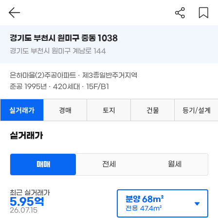
경기도 부천시 원미구 중동 1038
경기도 부천시 원미구 계남로 144
도로명
경기도 부천시 원미구 중동 1038
필터
매물 탐색
은하마을(2)주공아파트 · 제3종일반주거지역
경기도 부천시 원미구 계남로 144
준공 1995년 · 420세대 · 15F/B1
은하마을(2)주공아파트 · 제3종일반주거지역
준공 1995년 · 420세대 · 15F/B1
실거래가
경매
토지
건물
등기/설계
실거래가
1.09억
145m²
매매
전세
월세
아파트
최근 실거래가
매매 5억 9500만원
실거래
분양
68m²
5.95억
공급
68m²
/
전용
47m²
계약일 '26. 07
전용
47.4m²
26.07.15