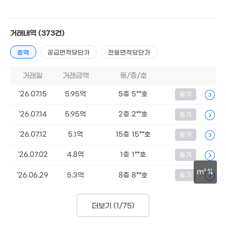
거래내역
(373건)
총액
공급면적당단가
전용면적당단가
거래일
거래금액
동/층/호
'26.07.15
5.95억
5층 5**호
등기
'26.07.14
5.95억
2층 2**호
등기
'26.07.12
5.1억
15층 15**호
등기
11.8억
159m²
'26.07.02
4.8억
1층 1**호
등기
m²
'26.06.29
5.3억
8층 8**호
등기
30m
더보기 (
1/75
)