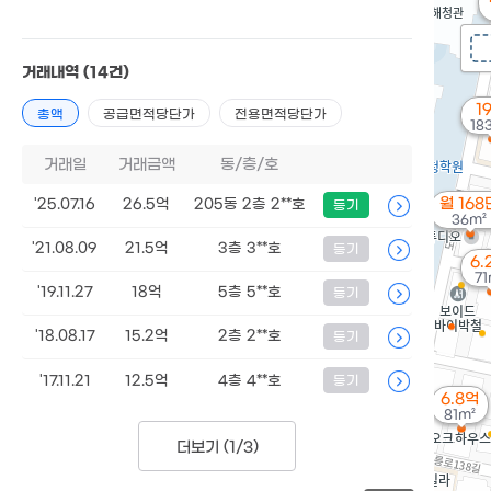
거래내역
(14건)
1
총액
공급면적당단가
전용면적당단가
18
거래일
거래금액
동/층/호
월 168
'25.07.16
26.5억
205동 2층 2**호
등기
36m²
'21.08.09
21.5억
3층 3**호
등기
6.
71
'19.11.27
18억
5층 5**호
등기
'18.08.17
15.2억
2층 2**호
등기
'17.11.21
12.5억
4층 4**호
등기
6.8억
81m²
더보기 (
1/3
)