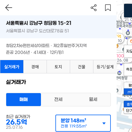
75
'21. 
서울특별시 강남구 청담동 15-21
서울특별시 강남구 도산대로78길 51
37억
매물
'18. 10
청담2차e편한세상아파트 · 제2종일반주거지역
지
준공 2006년 · 41세대 · 12F/B1
100억
'26. 08
실거래가
경매
토지
건물
등기/설계
측
실거래가
평
m
매매
전세
월세
총
단
최근 실거래가
분양
148m²
26.5억
전용
119.55m²
25.07.16