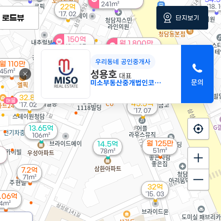
241m²
22억
'18. 
73억
'17. 02
로드뷰
단지보기
6. 08
150억
월 1,800만
'26. 05
0m²
우리동네 공인중개사
월 110만
성용호
45m²
대표
미소부동산중개법인코리아
70억
'25. 08
32.8억
매물
45.5억
'17. 02
'17. 07
13.65억
106m²
월 125만
14.5억
51m²
78m²
7.2억
71m²
32억
'15. 03
.06억
4m²