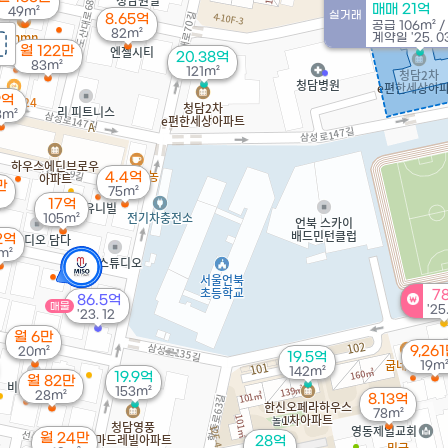
매매 21억
49m²
실거래
8.65억
매
공급
106m²
/
82m²
계약일 '25. 0
월 122만
20.38억
83m²
121m²
9억
3m²
4.4억
만
75m²
17억
105m²
2억
m²
7
86.5억
매물
'25
'23. 12
월 6만
9,26
20m²
19.5억
19m
142m²
19.9억
월 82만
153m²
28m²
8.13억
78m²
월 24만
28억