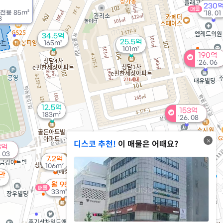
230
72.7억
매물
물
전용
85m²
'18. 01
'21. 03
3
34.5억
25.5억
165m²
101m²
190억
'26. 06
12.5억
153억
183m²
'26. 08
230억
디스코 추천!
이 매물은 어때요?
'20. 12
8억
8.1억
. 03
7.2억
110m²
18.5억
106m²
81m²
1만
²
200억
월 95만
매물
매물
'20. 06
33m²
410억
매물
'24. 01