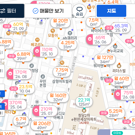
6.4억
170억
0m²
'25. 04
필터
매물만 보기
지도
'2
억
06
7.5억
월 20만
60억
0m²
38m²
65.3억
매물
매물
'21. 09
'25. 09
65억
매물
6.88억
'26. 06
4.25억
121m²
31m²
110억
도
6.88억
'25. 10
매물
월 127만
39m²
34m²
7.75억
정
170억
72m²
'26. 08
월 60만
매물
34m²
23.5억
매물
'10. 04
75억
2
월 160만
'26. 08
32m²
22.1억
370억
125m²
액
'25. 04
210억
5.25억
가
'25. 07
매물
28m²
6.7억
8
매물
36m²
월 206만
5
49m²
아파트
월 165만