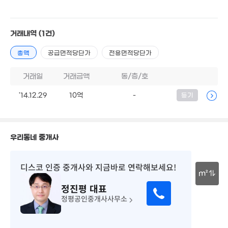
'19. 02
4.9억
3.2억
매물
'25. 02
'08. 07
6.9억
'08. 07
거래내역
(1건)
1.3억
56m²
1,150만
'19. 11
총액
공급면적당단가
전용면적당단가
8.1억
'15. 08
거래일
거래금액
동/층/호
3.04
'14.12.29
10억
-
등기
'06. 0
우리동네 중개사
1억
'06. 12
디스코 인증 중개사
와 지금바로 연락해보세요!
m²
정진평
대표
30m
정평공인중개사사무소