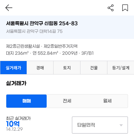
2.99억
14억
44m²
9.5억
서울시 관악구 신림동 254-83
월 52만
'20. 11
'15. 08
66m²
서울특별시 관악구 대학14길 75
도로명
7억
7억
'18. 01
서울특별시 관악구 신림동 254-83
필터
매물 탐색
'17. 05
제2종근린생활시설 · 제2종일반주거지역
11.5억
서울특별시 관악구 대학14길 75
월 28만
대지
236m²
· 연
552.84m²
· 2009년 · 3F/B1
20억
'18. 10
44m²
'24. 09
14억
제2종근린생활시설 · 제2종일반주거지역
'26. 06
11.3
대지
236m²
· 연
552.84m²
· 2009년 · 3F/B1
'25. 
5.03억
7.2억
실거래가
경매
토지
건물
등기/설계
'07. 09
104m²
월 29만
2.23
18m²
51m²
실거래가
24억
'17. 10
8.3억
8.3억
'23. 12
'26. 04
매매
전세
월세
29.5억
10억
매물
상업용건물
'23. 05
'21. 08
최근 실거래가
매매 10억
13.7억
실거래
10억
'11. 10
대지
236m²
/
연
553m²
단일면적
계약일 '14. 12
12.6억
14.12.29
7억
'16. 10