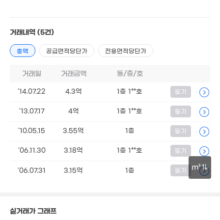
5.3억
159m²
1.35억
43억
145m²
2.84억
3m²
158m²
거래내역
(5건)
64.94억
총액
공급면적당단가
전용면적당단가
'12. 12
2.15억
174m²
거래일
거래금액
동/층/호
7,700만
4.12억
64m²
'14.07.22
4.3억
1층 1**호
등기
매물
271m²
'13.07.17
4억
1층 1**호
등기
6.55억
'10.05.15
3.55억
1층
등기
62m²
'06.11.30
3.18억
1층 1**호
등기
2.25억
m²
'06.07.31
3.15억
1층
등기
104m²
30m
실거래가 그래프