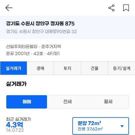
경기도 수원시 장안구 정자동 875
경기도 수원시 장안구 대평로90번길 32
도로명
7.15억
158m²
경기도 수원시 장안구 정자동 875
필터
매물 탐색
선일주차타운빌딩 · 준주거지역
경기도 수원시 장안구 대평로90번길 32
준공 2001년 · 42호 · 4F/B1
선일주차타운빌딩 · 준주거지역
준공 2001년 · 42호 · 4F/B1
실거래가
경매
토지
건물
등기/설계
7.3억
118m²
실거래가
2.45억
143m²
매매
전세
월세
상가사무실
매매 4억 3000만원
4.5억
최근 실거래가
실거래
공급
72m²
/
전용
분양
38m²
72m²
517m²
4.3억
계약일 '14. 07
전용
37.62m²
14.07.22