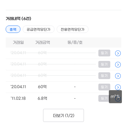
14.4억
16억
'22. 08
11.77억
'12. 12
'09. 07
거래내역
(6건)
10.83억
'20. 12
총액
공급면적당단가
전용면적당단가
45억
'22. 06
거래일
거래금액
동/층/호
1.05억
'20.04.11
60억
-
등기
'25. 06
'20.04.11
60억
-
등기
28.3억
'20. 07
'20.04.11
60억
-
등기
4.2억
'21. 06
'20.04.11
60억
-
등기
m²
'11.02.18
6.8억
-
등기
50억
'26. 05
30m
더보기 (
1/2
)