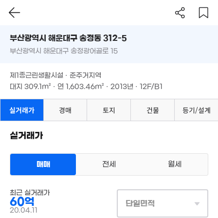
3,000만
'14. 01
부산시 해운대구 송정동 312-5
15억
'26. 02
부산광역시 해운대구 송정광어골로 15
11억
도로명
'12. 02
부산광역시 해운대구 송정동 312-5
필터
매물 탐색
1.8억
3.8억
51.5
제1종근린생활시설 · 준주거지역
매물
'11. 03
'19. 08
부산광역시 해운대구 송정광어골로 15
'23. 0
대지
309.1m²
· 연
1,603.46m²
· 2013년 · 12F/B1
437만
29.5억
'16. 06
제1종근린생활시설 · 준주거지역
매물
1.06억
'25. 04
'10. 05
대지
309.1m²
· 연
1,603.46m²
· 2013년 · 12F/B1
39억
매물
'21. 02
실거래가
경매
토지
건물
등기/설계
실거래가
13.8억
'20. 08
8.51억
매매
전세
월세
'15. 03
2.9억
114m²
상업용건물
최근 실거래가
매매 60억
실거래
60억
대지
309m²
/
연
1,603m²
10억
단일면적
계약일 '20. 04
'20. 09
20.04.11