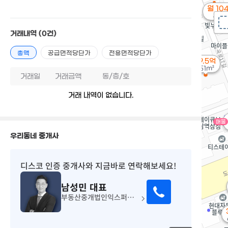
월 10
46m
거래내역
(0건)
총액
공급면적당단가
전용면적당단가
29.5억
251m²
거래일
거래금액
동/층/호
거래 내역이 없습니다.
매물
우리동네 중개사
디스코 인증 중개사
와 지금바로 연락해보세요!
남성민
대표
부동산중개법인익스퍼트(주)