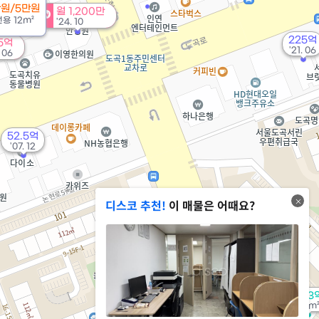
만원/5만원
월 1,200만
전용
12m²
'24. 10
225억
5억
'21. 06
. 06
52.5억
'07. 12
디스코 추천!
이 매물은 어때요?
26.3
113m