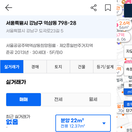
월 4만
59m²
서울특별시 강남구 역삼동 798-28
2.6억
매물
56m²
서울특별시 강남구 도곡로23길 5
67억
'26. 06
서울공공주택역삼동희망원룸 · 제2종일반주거지역
지
준공 2013년 · 30세대 · 5F/B0
매물
실거래가
경매
토지
건물
등기/설계
8.35억
측
93m²
실거래가
평
월 
m
6
매매
전세
월세
총
월 5만
단
70m²
최근 실거래가
분양
22m²
없음
전용
12.37m²
-