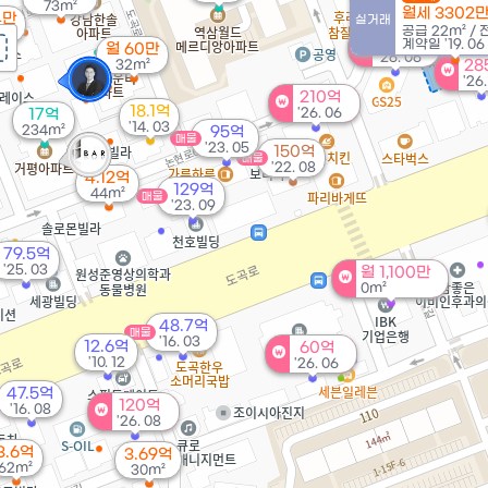
73m²
월세 3302
4만
실거래
공급
22m²
/
²
229억
계약일 '19. 06
월 60만
'26. 06
32m²
28
'26
210억
18.1억
'26. 06
17억
'14. 03
234m²
95억
매물
'23. 05
150억
매물
'22. 08
4.12억
129억
44m²
매물
'23. 09
79.5억
'25. 03
월 1,100만
0m²
48.7억
매물
'16. 03
12.6억
60억
'10. 12
'26. 06
47.5억
120억
'16. 08
'26. 08
3.6억
3.69억
62m²
30m²