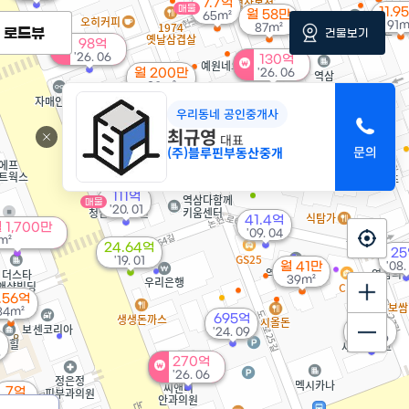
7.7억
매물
11.9
월 58만
65m²
91m
87m²
로드뷰
건물보기
98억
'26. 06
130억
월 200만
'26. 06
80m²
월 50만
우리동네 공인중개사
33m²
최규영
1,300억
월 315만
대표
'22. 04
88m²
(주)블루핀부동산중개
111억
매물
'20. 01
41.4억
 1,700만
'09. 04
m²
24.64억
2
'19. 01
월 41만
'08.
39m²
.56억
34m²
695억
183억
'24. 09
'22. 09
5
270억
'26. 06
7억
86m²