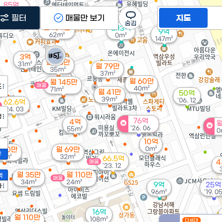
85억
'26. 06
필터
매물만 보기
지도
월 154만
8.13억
9억
62m²
0m²
147m²
3억
월 73만
31m²
월 79만
35m²
37m²
월 60만
월 145만
매물
도
40m²
71m²
월 41만
50억
39m²
'06. 12
62.6억
'24. 03
정
76억
4억
월
'26. 06
55m²
0
10억
0m²
150만
월 69만
2
8m²
32m²
66.5억
4
매물
'23. 12
월 35만
월 110만
액
매물
34m²
24m²
9억
25억
가
96m²
'19. 0
16억
월 110만
108m²
다세대