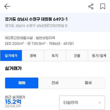
4.2억
4.65억
'26. 01
5억
'19. 09
경기도 성남시 수정구 태평동 6493-1
'20. 05
3.21억
경기도 성남시 수정구 성남대로1250번길 8
도로명
4.8억
55m²
4.65억
4.2억
'26. 06
경기도 성남시 수정구 태평동 6493-1
필터
매물 탐색
'20. 12
74m²
제2종근린생활시설 · 일반상업지역
경기도 성남시 수정구 성남대로1250번길 8
대지
200m²
· 연
739.8m²
· 1986년 · 4F/B1
4.
7.75억
7.3억
'20
'26. 05
'26. 01
5.47억
제2종근린생활시설 · 일반상업지역
'26. 01
대지
200m²
· 연
739.8m²
· 1986년 · 4F/B1
7.4억
'23. 10
5.8억
1.8억
'21. 05
32m²
실거래가
경매
토지
건물
등기/설계
8억
2.75억
'22. 02
64m²
9.8억
'26. 05
실거래가
3.37억
92m²
13.9억
'22. 02
8.25억
매매
전세
월세
'24. 11
4.
2.47억
'24
44m²
5.2억
상업용건물
116m²
최근 실거래가
매매 15억 2000만원
실거래
15.2억
대지
200m²
/
연
740m²
단일면적
계약일 '20. 04
7.
20.04.09
'22.