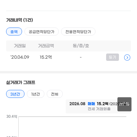
6.85억
'20. 07
2.3억
64m²
4억
거래내역
(1건)
65m²
8.05억
2억
'25. 02
2.95억
35.5억
총액
공급면적당단가
전용면적당단가
. 05
2.55억
65m²
'21. 11
83m²
거래일
거래금액
동/층/호
1.2억
17.3억
30m²
'20.04.09
15.2억
-
등기
'24. 06
6.5억
107m²
19.5억
3.1억
5.9억
'17. 09
65m²
110m²
실거래가 그래프
.3억
. 10
3년간
1년간
전체
5.3억
.3억
109m²
2026.08
매매
15.2억
(2020.04)
m²
6. 04
전세 거래없음
3.4억
30m
30.4억
83m²
월 40만
59m²