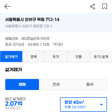
서울시 양천구 목동 713-14
서울특별시 양천구 등촌로 118-1
1.
도로명
45
1.53억
서울특별시 양천구 목동 713-14
필터
매물 탐색
42m²
엠펠리체 · 제3종일반주거지역
서울특별시 양천구 등촌로 118-1
준공 2016년 · 24세대 / 13호 · 7F/B1
2.3억
엠펠리체 · 제3종일반주거지역
4.32억
30m²
'06. 04
준공 2016년 · 24세대 / 13호 · 7F/B1
6.85억
97m²
실거래가
경매
토지
건물
등기/설계
실거래가
3.8억
2.0
90m²
54
3.4억
44m²
4.95억
3.1억
매매
전세
월세
88m²
70m²
다세대
매매 3억 5000만원
실거래
공급
40m²
/
전용
26m²
3억
계약일 '26. 06
최근 실거래가
분양
40m²
41m²
2.07억
8억
111m²
전용
26.33m²
26.06.27
17.5억
3.7억