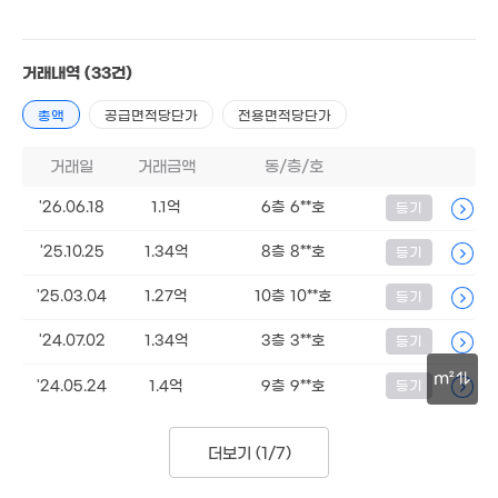
1.15억
경매
49m²
거래내역
(33건)
총액
공급면적당단가
전용면적당단가
1.3억
거래일
거래금액
동/층/호
47m²
'26.06.18
1.1억
6층 6**호
등기
'25.10.25
1.34억
8층 8**호
등기
1.1억
44m²
'25.03.04
1.27억
10층 10**호
등기
4.3억
143m²
'24.07.02
1.34억
3층 3**호
등기
4.6억
'12. 06
m²
'24.05.24
1.4억
9층 9**호
등기
1.2억
47m²
30m
더보기 (
1/7
)