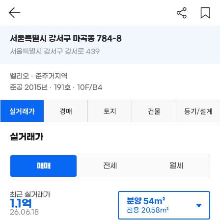
서울시 강서구 마곡동 784-8
서울특별시 강서구 강서로 439
도로명
서울특별시 강서구 마곡동 784-8
필터
매물 탐색
1.2억
벨리오 · 준주거지역
43m²
서울특별시 강서구 강서로 439
준공 2015년 · 191호 · 10F/B4
벨리오 · 준주거지역
15억
1.04억
준공 2015년 · 191호 · 10F/B4
270m
45m²
실거래가
경매
토지
건물
등기/설계
1.25억
48m²
실거래가
8,640만
매매
전세
월세
46m²
오피스텔
매매 1억 1000만원
최근 실거래가
실거래
공급
54m²
/
전용
분양
21m²
54m²
1.1억
계약일 '26. 06
전용
20.58m²
26.06.18