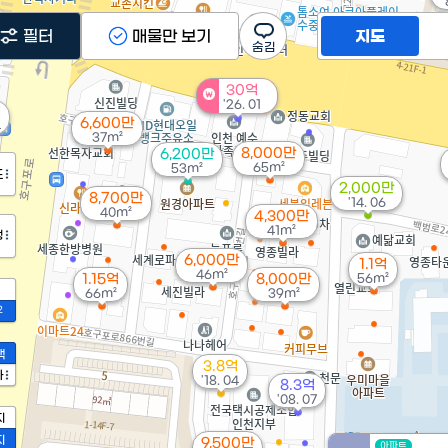
필터
매물만 보기
지도
30억
'26. 01
억
6,600만
4
37m²
8,000만
6,200만
65m²
53m²
도
2,000만
8,700만
'14. 06
40m²
4,300만
41m²
정
6,000만
1.1억
46m²
1.15억
8,000만
56m²
66m²
39m²
2
액
3.8억
가
'18. 04
8.3억
'08. 07
지
지
9,500만
아파트