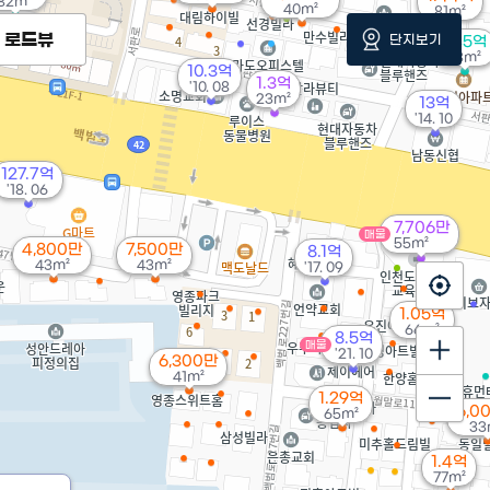
82m²
40m²
81m²
로드뷰
단지보기
1.45억
73m²
10.3억
1.3억
'10. 08
23m²
13억
'14. 10
127.7억
'18. 06
7,706만
매물
55m²
4,800만
7,500만
8.1억
43m²
43m²
'17. 09
1.05억
66m²
8.5억
매물
'21. 10
6,300만
41m²
1.29억
6,0
65m²
33
1.4억
77m²