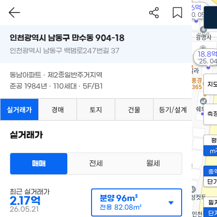
6억
'20. 05
인천광역시 남동구 만수동 904-18
인천광역시 남동구 백범로247번길 37
18.8
'25. 0
동남아파트 · 제2종일반주거지역
지
준공 1984년 · 110세대 · 5F/B1
실거래가
경매
토지
건물
등기/설계
측
실거래가
평
m
매매
전세
월세
총
단
최근 실거래가
분양
96m²
2.17억
필
전용
82.08m²
26.05.21
단