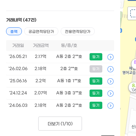
거래내역
(47건)
총액
공급면적당단가
전용면적당단가
거래일
거래금액
동/층/호
'26.05.21
2.17억
A동 2층 2**호
등기
'26.02.06
2.18억
2층 2**호
등기
'25.06.16
2.2억
A동 1층 1**호
등기
8
'0
'24.12.24
2.07억
A동 3층 3**호
등기
'24.06.03
2.18억
A동 2층 2**호
등기
더보기 (
1/10
)