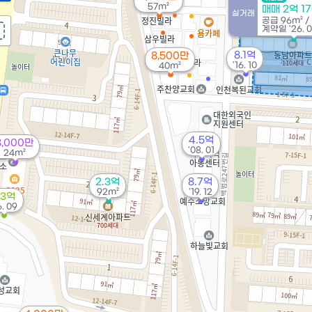
57m²
매매 2억 1
실거래
공급
96m²
/
계약일 '26. 
8.1억
8,500만
'16. 10
40m²
4.5억
8,000만
'08. 01
24m²
2.3억
8.7억
92m²
'19. 12
.3억
6. 09