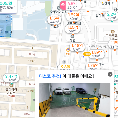
700만원
6.5억
'26. 04
전용
82m²
05
2.2억
1.52억
1.15억
79m²
60m²
44m²
1.65억
61m²
1.1
1.48억
38m
57m²
1.89억
경매
40m²
1.75억
9.8억
78m²
'25. 03
디스코 추천!
이 매물은 어때요?
3.47억
1.25
3.3억
102m²
63m
'18. 08
1.2억
223m²
9,000만
51m²
4,850
1.25억
43m²
57m²