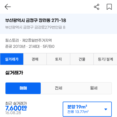
월 17만
부산시 금정구 장전동 271-18
2.5억
6,100만
22m²
'11. 01
부산광역시 금정구 금강로279번안길 8
16m²
도로명
1.54억
월 27만
부산광역시 금정구 장전동 271-18
필터
매물 탐색
'20. 01
20m²
8,487만
힐스토리 · 제2종일반주거지역
부산광역시 금정구 금강로279번안길 8
'15. 11
준공 2013년 · 21세대 · 5F/B0
14억
월 23만
'26. 06
21m²
월 35만
힐스토리 · 제2종일반주거지역
21m²
준공 2013년 · 21세대 · 5F/B0
4.
1.6억
12.5억
'15
'10. 03
'21. 07
실거래가
경매
토지
건물
등기/설계
18.
월 43만
'23.
37m²
2억
월 31만
79m²
실거래가
18m²
월 33만
27m²
3.6
매매
전세
월세
'22.
월 35만
5.25억
26m²
'17. 11
다세대
월 30만
매매 7600만원
최근 실거래가
21m²
실거래
분양
19m²
7,600만
공급
19m²
/
전용
14m²
9.8억
월 30만
계약일 '16. 08
'25. 05
전용
13.77m²
16.08.28
19m²