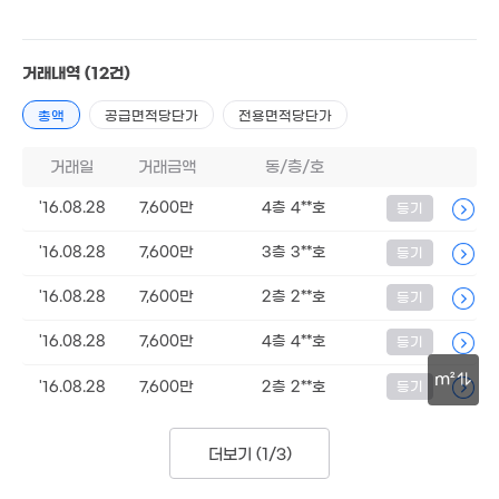
월 44만
112m²
7.5억
'20. 06
8.7억
거래내역
(12건)
'16. 02
월 65만
총액
공급면적당단가
전용면적당단가
27m²
거래일
거래금액
동/층/호
'16.08.28
7,600만
4층 4**호
등기
3.8억
'14. 03
'16.08.28
7,600만
3층 3**호
등기
'16.08.28
7,600만
2층 2**호
등기
월 2
'16.08.28
7,600만
4층 4**호
등기
17m
m²
'16.08.28
7,600만
2층 2**호
등기
4억
30m
82m²
더보기 (
1/3
)