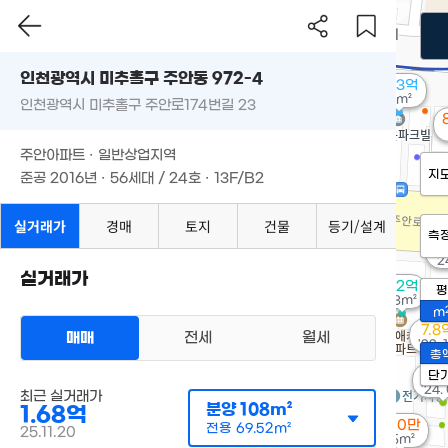
인천광역시 미추홀구 주안동 972-4
1.33억
91m²
인천광역시 미추홀구 주안로174번길 23
주안아파트 · 일반상업지역
지
준공 2016년 · 56세대 / 24호 · 13F/B2
실거래가
경매
토지
건물
등기/설계
측
3
'2
실거래가
3.2억
평
83m²
m
7.8
매매
전세
월세
'22. 
총
2.
단
'24.
최근 실거래가
분양
108m²
1.68억
500만
전용
69.52m²
25.11.20
35m²