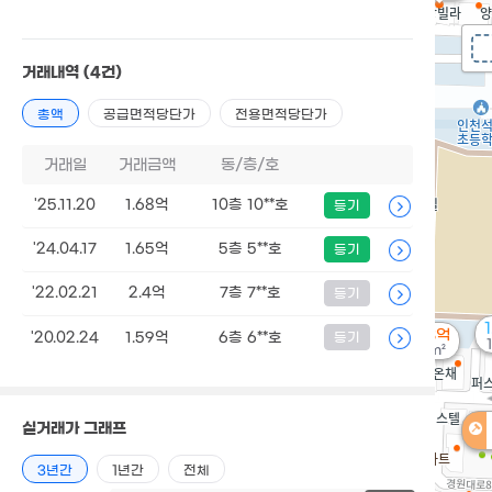
거래내역
(4건)
총액
공급면적당단가
전용면적당단가
거래일
거래금액
동/층/호
'25.11.20
1.68억
10층 10**호
등기
'24.04.17
1.65억
5층 5**호
등기
'22.02.21
2.4억
7층 7**호
등기
1.58억
'20.02.24
1.59억
6층 6**호
등기
62m²
실거래가 그래프
3년간
1년간
전체