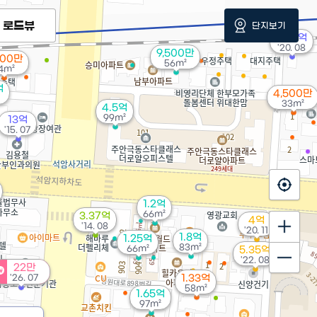
로드뷰
단지보기
2.55억
'20. 08
9,500만
000만
56m²
4m²
억
4,500만
33m²
4.5억
99m²
13억
'15. 07
1.2억
66m²
3.37억
4억
'14. 08
'20. 11
1.8억
1.25억
83m²
66m²
5.35억
'22. 08
22만
'26. 07
1.33억
58m²
1.65억
97m²