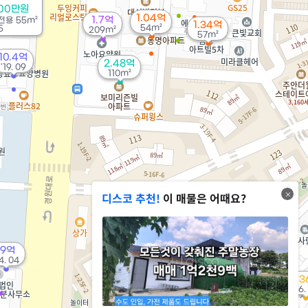
900만원
1.04억
1.7억
전용
55m²
1.34억
54m²
5
209m²
57m²
10.4억
2.48억
'19. 09
110m²
디스코 추천!
이 매물은 어때요?
3.95억
90m²
19억
4. 04
2.8억
'26. 07
3.
'16.