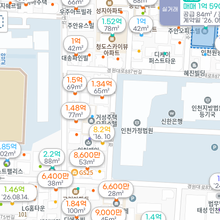
68m²
66m²
매매 1억 5
실거래
공급
84m²
/
계약일 '26. 0
1.52억
1억
78m²
42m²
1억
42m²
1.5억
1.34억
69m²
65m²
1.48억
77m²
8.2억
'16. 10
1.85억
102m²
2.2억
8,600만
88m²
53m²
6,400만
38m²
'2
6,600만
1.46억
28m²
'26.08.14.
1.84억
100m²
9,000만
1.4억
45m²