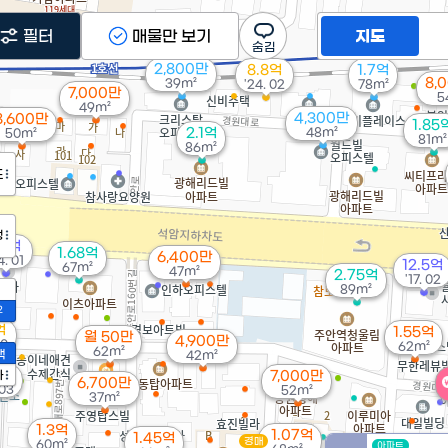
필터
매물만 보기
지도
2,800만
8.8억
1.7억
8,
39m²
'24. 02
78m²
7,000만
5
49m²
4,300만
8,600만
1.85
2.1억
48m²
50m²
81m²
86m²
도
정
0억
1.68억
6,400만
4. 01
12.5억
67m²
47m²
2.75억
'17. 02
89m²
2
억
1.55억
월 50만
4,900만
10
62m²
62m²
액
42m²
7억
가
7,000만
6,700만
 03
52m²
37m²
1.3억
1.07억
1.45억
경매
60m²
아파트