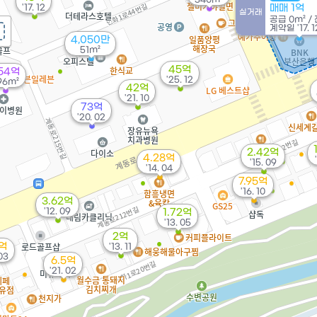
'17. 12
매매 1억
실거래
공급
0m²
/
계약일 '17. 1
4,050만
51m²
45억
.54억
'25. 12
96m²
42억
'21. 10
73억
'20. 02
2.42억
4.28억
'15. 09
'14. 04
7.95억
'16. 10
3.62억
'12. 09
1.72억
'13. 05
2억
6억
'13. 11
 03
6.5억
'21. 02