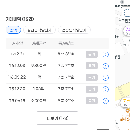
거래내역
(12건)
7
총액
공급면적당단가
전용면적당단가
3
거래일
거래금액
동/층/호
'17.12.21
1억
8층 8**호
등기
'16.12.08
9,800만
7층 7**호
등기
'16.03.22
1억
7층 7**호
등기
'15.12.30
1.03억
7층 7**호
등기
'15.06.15
9,000만
9층 9**호
등기
7.
'19.
더보기 (
1/3
)