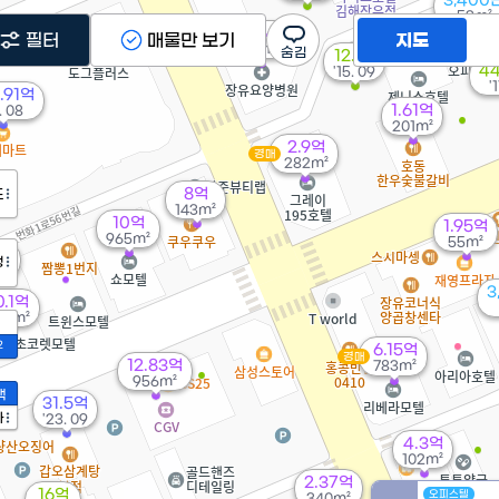
3,400
53m²
8,804만
필터
매물만 보기
지도
117m²
12.1억
44
'15. 09
'
.91억
1.61억
. 08
201m²
2.9억
경매
282m²
8억
도
143m²
10억
1.95억
965m²
55m²
1억
정
03
3
0.1억
98m²
2
6.15억
경매
12.83억
783m²
956m²
액
31.5억
가
'23. 09
4.3억
102m²
2.37억
16억
오피스텔
340m²