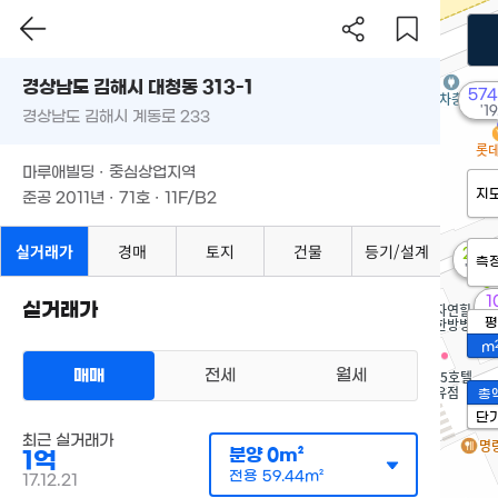
경상남도 김해시 대청동 313-1
574
'19
경상남도 김해시 계동로 233
마루애빌딩 · 중심상업지역
지
준공 2011년 · 71호 · 11F/B2
실거래가
경매
토지
건물
등기/설계
2.4
측
'13. 
1
실거래가
6
평
m
매매
전세
월세
총
단
최근 실거래가
분양
0m²
1억
전용
59.44m²
17.12.21