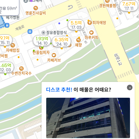
7.67억
전용
59m²
'17. 11
2
5.5억
'17. 03
9.1억
1.93억
6.35억
'15. 11
'14. 10
'24. 10
1.65억
'12. 03
디스코 추천!
이 매물은 어때요?
3.4억
148m²