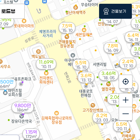
만
4.3
로드뷰
건물보기
'19. 
1.94억
.95억
1.
'14. 07
17. 09
7.5억
'12
'15. 10
6.4억
'16. 11
7.8억
3.
'16. 09
'25
2.4억
11.69억
5.5억
'17. 10
'10. 11
'15. 10
3.46억
3.6억
'18. 05
'13. 12
,500만
7.37억
64m²
'16. 12
2.06억
'13. 01
9,800만
186m²
8.2억
'23. 03
5.5억
'20. 11
1.15억
172m²