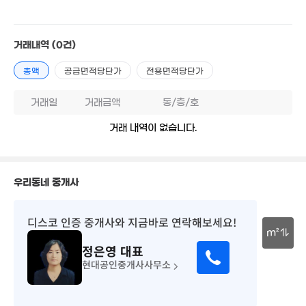
10억
2.05억
24. 09
66m²
1.1억
1.5억
66m²
거래내역
(0건)
59m²
1.2억
8.7억
44m²
'19. 10
총액
공급면적당단가
전용면적당단가
16.5억
'19. 07
2.44억
1억
57m²
거래일
거래금액
동/층/호
54m²
2.38억
81m²
3.07억
거래 내역이 없습니다.
66m²
1.4억
5.1억
1.93
40m²
112m²
63m
우리동네 중개사
3,705만
28m²
2.72억
1.22억
1.65
55m²
48m²
54m²
디스코 인증 중개사
와 지금바로 연락해보세요!
1.7억
3,500만
51m²
18m²
m²
23.
정은영
대표
2.11억
'25.
1.9억
66m²
30m
현대공인중개사사무소
1.12억
66m²
37m²
9.5억
1.8억
2.2억
'16. 11
48m²
44m²