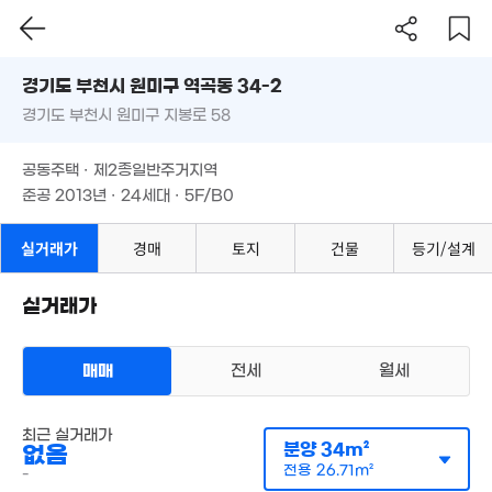
2.19억
54m²
9,200만
경기도 부천시 원미구 역곡동 34-2
37m²
경기도 부천시 원미구 지봉로 58
도로명
경기도 부천시 원미구 역곡동 34-2
1.77억
필터
매물 탐색
9,550만
공동주택 · 제2종일반주거지역
42m²
41m²
경기도 부천시 원미구 지봉로 58
준공 2013년 · 24세대 · 5F/B0
5억
'26. 06
1.95억
2.25억
66m²
5.9억
공동주택 · 제2종일반주거지역
77m²
0m²
준공 2013년 · 24세대 · 5F/B0
2.3억
67m²
3.17억
93m²
실거래가
경매
토지
건물
등기/설계
1.35억
63m²
4.8억
실거래가
1.75억
107m²
66m²
62.4억
'22. 01
1.35억
1.
매매
전세
월세
37m²
58
97억
다세대
7m²
최근 실거래가
월세 1000만원/53만원
실거래
분양
34m²
없음
월 45만
공급
34m²
/
전용
27m²
26m²
계약일 '26. 07
전용
26.71m²
-